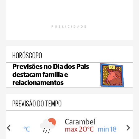
PUBLICIDADE
HORÓSCOPO
Previsões no Dia dos Pais
destacam família e
relacionamentos
PREVISÃO DO TEMPO
Carambeí
in 18°C
max 20°C
min 18°C