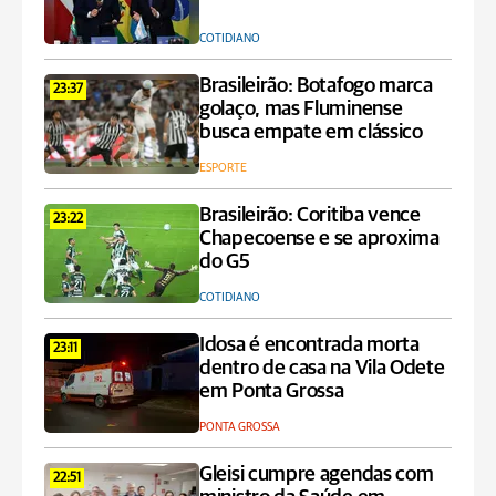
COTIDIANO
Brasileirão: Botafogo marca
23:37
golaço, mas Fluminense
busca empate em clássico
ESPORTE
Brasileirão: Coritiba vence
23:22
Chapecoense e se aproxima
do G5
COTIDIANO
Idosa é encontrada morta
23:11
dentro de casa na Vila Odete
em Ponta Grossa
PONTA GROSSA
Gleisi cumpre agendas com
22:51