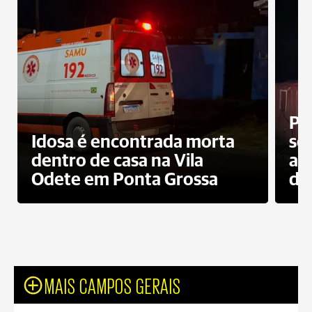
Pr
Idosa é encontrada morta
sec
dentro de casa na Vila
ap
Odete em Ponta Grossa
do
MAIS CAMPOS GERAIS