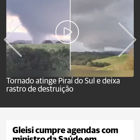
Tornado atinge Piraí do Sul e deixa
H
rastro de destruição
C
m
Gleisi cumpre agendas com
ministro da Saúde em