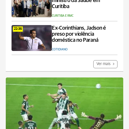
ministro da Saúde em
Curitiba
CURITIBA E RMC
Ex-Corinthians, Jadson é
22:36
preso por violência
doméstica no Paraná
COTIDIANO
Ver mais