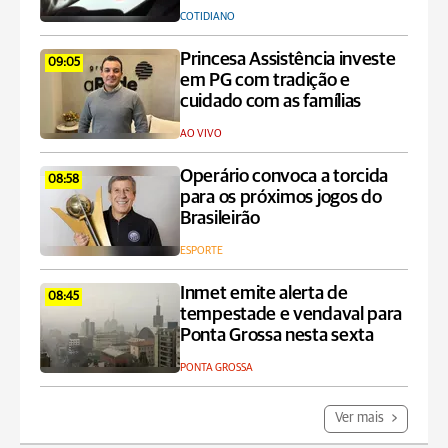
COTIDIANO
Princesa Assistência investe
09:05
em PG com tradição e
cuidado com as famílias
AO VIVO
Operário convoca a torcida
08:58
para os próximos jogos do
Brasileirão
ESPORTE
Inmet emite alerta de
08:45
tempestade e vendaval para
Ponta Grossa nesta sexta
PONTA GROSSA
Ver mais