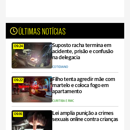
ÚLTIMAS NOTÍCIAS
Suposto racha termina em
09:24
acidente, prisão e confusão
na delegacia
COTIDIANO
Filho tenta agredir mãe com
09:22
martelo e coloca fogo em
apartamento
CURITIBA E RMC
Lei amplia punição a crimes
09:16
sexuais online contra crianças