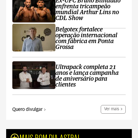
Ex-UFC Bruno Blindado
enfrenta tricampeão
mundial Arthur Lins no
CDL Show
Belgotex fortalece
operação internacional
com fábrica em Ponta
Grossa
Ultrapack completa 21
anos e lança campanha
de aniversário para
clientes
Quero divulgar
Ver mais
MAIS BOM DIA ASTRAL