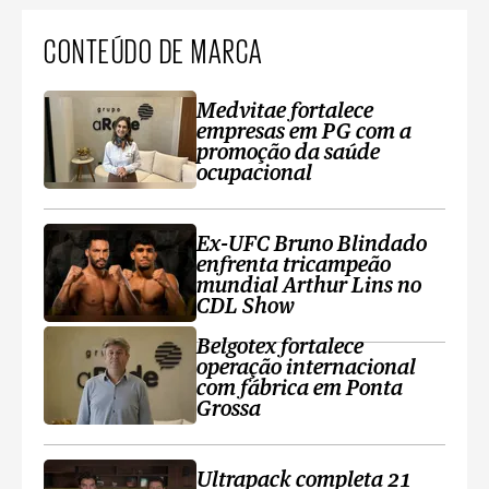
CONTEÚDO DE MARCA
Medvitae fortalece
empresas em PG com a
promoção da saúde
ocupacional
Ex-UFC Bruno Blindado
enfrenta tricampeão
mundial Arthur Lins no
CDL Show
Belgotex fortalece
operação internacional
com fábrica em Ponta
Grossa
Ultrapack completa 21