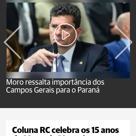
Moro ressalta importância dos
E
Campos Gerais para o Paraná
m
Coluna RC celebra os 15 anos