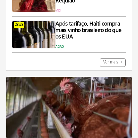
Requião
MIX
Após tarifaço, Haiti compra
23:58
mais vinho brasileiro do que
os EUA
AGRO
Ver mais