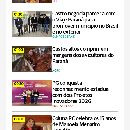
MIX
Castro negocia parceria com
01:30
o Viaje Paraná para
promover município no Brasil
e no exterior
CAMPOS GERAIS
Custos altos comprimem
01:00
margens dos avicultores do
Paraná
AGRO
PG conquista
00:30
reconhecimento estadual
com dois Projetos
Inovadores 2026
PONTA GROSSA
Coluna RC celebra os 15 anos
00:00
de Manoela Menarim