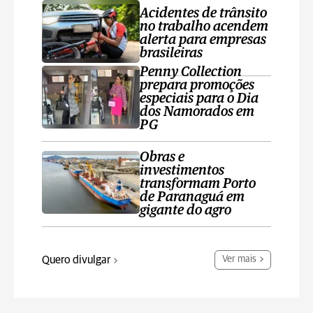
Acidentes de trânsito
no trabalho acendem
alerta para empresas
brasileiras
Penny Collection
prepara promoções
especiais para o Dia
dos Namorados em
PG
Obras e
investimentos
transformam Porto
de Paranaguá em
gigante do agro
Quero divulgar
Ver mais