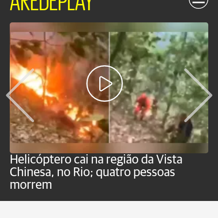
Helicóptero cai na região da Vista
C
Chinesa, no Rio; quatro pessoas
a
morrem
o