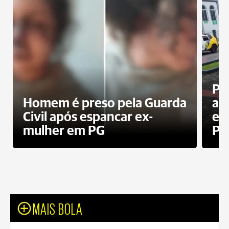
Pa
Homem é preso pela Guarda
ati
Civil após espancar ex-
en
mulher em PG
Pr
MAIS BOLA