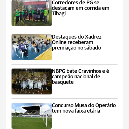
Corredores de PG se
destacam em corrida em
Tibagi
Destaques do Xadrez
Online receberam
premiação no sábado
NBPG bate Cravinhos e é
campeão nacional de
basquete
Concurso Musa do Operário
tem nova faixa etária