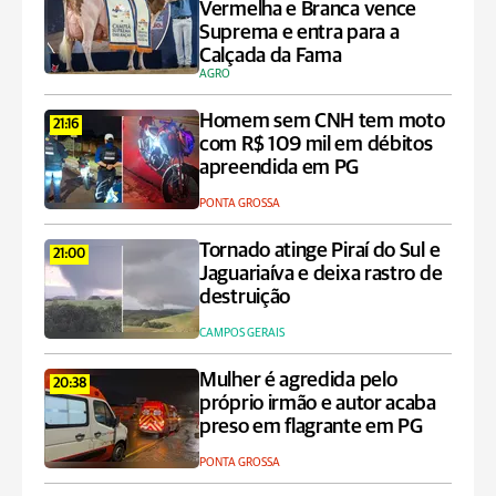
Vermelha e Branca vence
Suprema e entra para a
Calçada da Fama
AGRO
Homem sem CNH tem moto
21:16
com R$ 109 mil em débitos
apreendida em PG
PONTA GROSSA
Tornado atinge Piraí do Sul e
21:00
Jaguariaíva e deixa rastro de
destruição
CAMPOS GERAIS
Mulher é agredida pelo
20:38
próprio irmão e autor acaba
preso em flagrante em PG
PONTA GROSSA