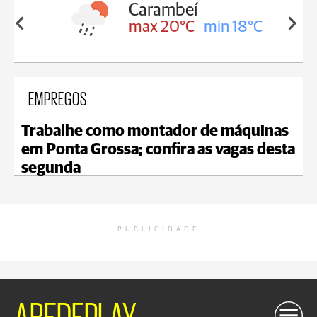
Carambeí
in 18°C
max 20°C
min 18°C
EMPREGOS
Trabalhe como montador de máquinas
em Ponta Grossa; confira as vagas desta
segunda
PUBLICIDADE
AREDEPLAY