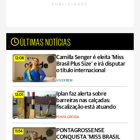
PUBLICIDADE
ÚLTIMAS NOTÍCIAS
Camilla Senger é eleita ‘Miss
12:08
Brasil Plus Size’ e irá disputar
o título internacional
VIVER BEM
Iplan faz alerta sobre
12:01
barreiras nas calçadas:
fiscalização está atuando
PONTA GROSSA
PONTAGROSSENSE
11:54
CONQUISTA 'MISS BRASIL