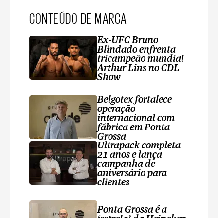
CONTEÚDO DE MARCA
Ex-UFC Bruno
Blindado enfrenta
tricampeão mundial
Arthur Lins no CDL
Show
Belgotex fortalece
operação
internacional com
fábrica em Ponta
Grossa
Ultrapack completa
21 anos e lança
campanha de
aniversário para
clientes
Ponta Grossa é a