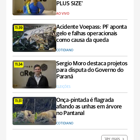
PLUS SIZE'
AO VIVO
Acidente Voepass: PF aponta
11:39
gelo e falhas operacionais
como causa da queda
COTIDIANO
Sergio Moro destaca projetos
11:34
para disputa do Governo do
Paraná
ELEIÇÕES
Onça-pintada é flagrada
11:31
afiando as unhas em árvore
no Pantanal
COTIDIANO
Ver mais