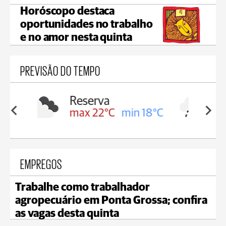
Horóscopo destaca
oportunidades no trabalho
e no amor nesta quinta
PREVISÃO DO TEMPO
Irati
in 18°C
max 19°C
min 17°C
EMPREGOS
Trabalhe como trabalhador
agropecuário em Ponta Grossa; confira
as vagas desta quinta