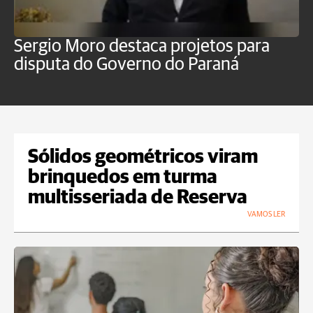
Sergio Moro destaca projetos para
O
disputa do Governo do Paraná
u
Sólidos geométricos viram
brinquedos em turma
multisseriada de Reserva
VAMOS LER