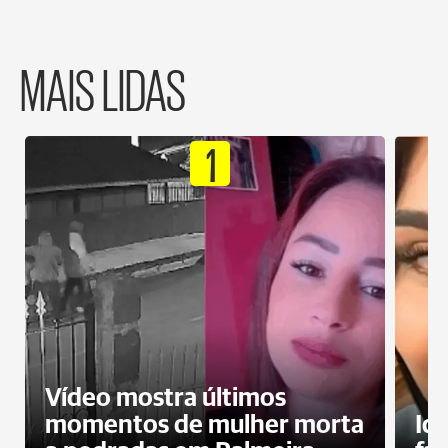
MAIS LIDAS
1
Vídeo mostra últimos
momentos de mulher morta
Id