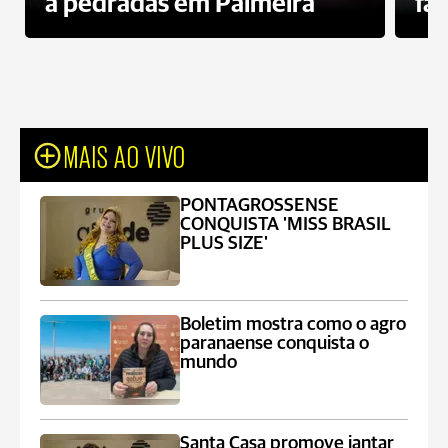
a pedradas em Palmeira
fa
MAIS AO VIVO
PONTAGROSSENSE
CONQUISTA 'MISS BRASIL
PLUS SIZE'
Boletim mostra como o agro
paranaense conquista o
mundo
Santa Casa promove jantar