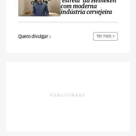
‘estrela’ da Heineken
com moderna
indústria cervejeira
Quero divulgar
Ver mais
PUBLICIDADE