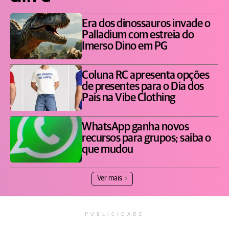
Era dos dinossauros invade o
Palladium com estreia do
Imerso Dino em PG
Coluna RC apresenta opções
de presentes para o Dia dos
Pais na Vibe Clothing
WhatsApp ganha novos
recursos para grupos; saiba o
que mudou
Ver mais
PUBLICIDADE