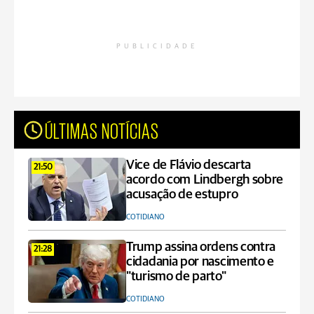
PUBLICIDADE
ÚLTIMAS NOTÍCIAS
Vice de Flávio descarta
21:50
acordo com Lindbergh sobre
acusação de estupro
COTIDIANO
Trump assina ordens contra
21:28
cidadania por nascimento e
"turismo de parto"
COTIDIANO