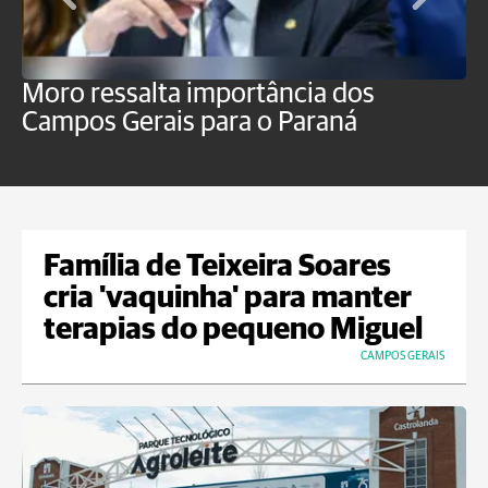
Moro ressalta importância dos
E
Campos Gerais para o Paraná
m
Família de Teixeira Soares
cria 'vaquinha' para manter
terapias do pequeno Miguel
CAMPOS GERAIS