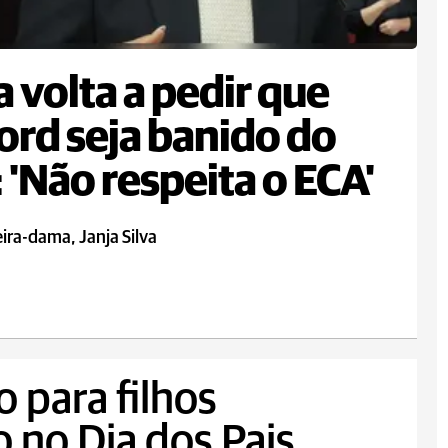
a volta a pedir que
ord seja banido do
: 'Não respeita o ECA'
ira-dama, Janja Silva
 para filhos
 no Dia dos Pais