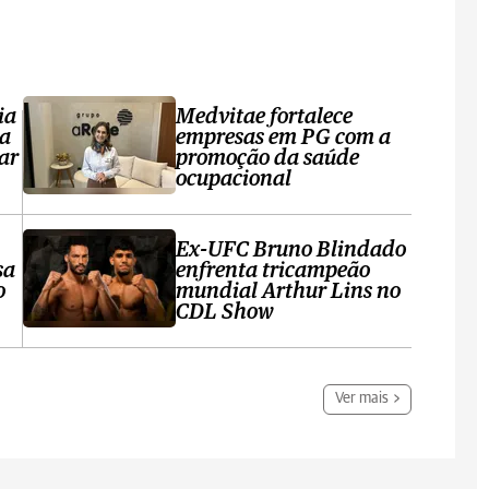
ia
Medvitae fortalece
ta
empresas em PG com a
ar
promoção da saúde
ocupacional
Ex-UFC Bruno Blindado
sa
enfrenta tricampeão
o
mundial Arthur Lins no
CDL Show
Ver mais