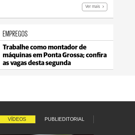
Ver mais
EMPREGOS
Trabalhe como montador de
Irati
máquinas em Ponta Grossa; confira
max 20°C
min 18°C
as vagas desta segunda
VÍDEOS
PUBLIEDITORIAL