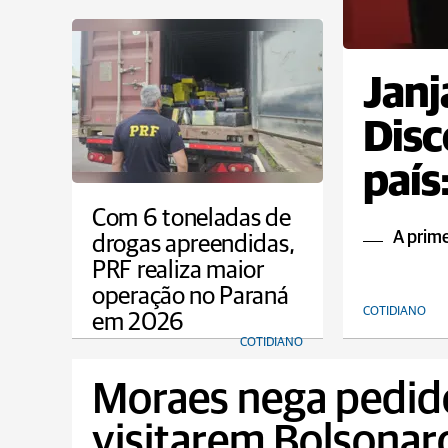
Janj
Disc
país
Com 6 toneladas de
A prime
drogas apreendidas,
PRF realiza maior
operação no Paraná
COTIDIANO
em 2026
COTIDIANO
Moraes nega pedido
visitarem Bolsonaro