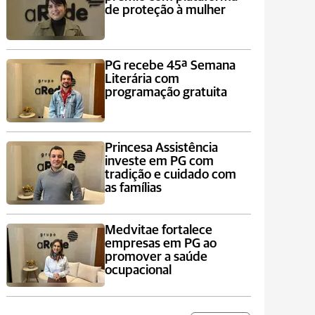
de proteção à mulher
PG recebe 45ª Semana
Literária com
programação gratuita
Princesa Assistência
investe em PG com
tradição e cuidado com
as famílias
Medvitae fortalece
empresas em PG ao
promover a saúde
ocupacional