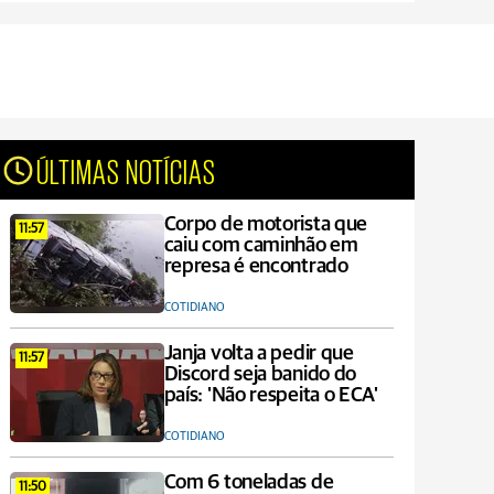
ÚLTIMAS NOTÍCIAS
Corpo de motorista que
11:57
caiu com caminhão em
represa é encontrado
COTIDIANO
Janja volta a pedir que
11:57
Discord seja banido do
país: 'Não respeita o ECA'
COTIDIANO
Com 6 toneladas de
11:50