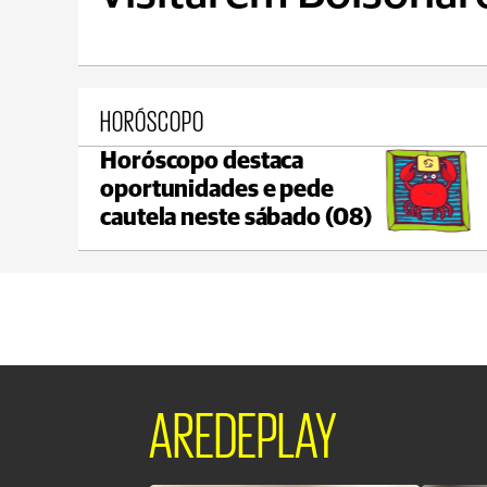
HORÓSCOPO
Horóscopo destaca
Telêmaco Borba
oportunidades e pede
max 22°C
min 19°C
cautela neste sábado (08)
AREDEPLAY