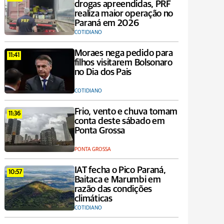
drogas apreendidas, PRF
realiza maior operação no
Paraná em 2026
COTIDIANO
Moraes nega pedido para
11:41
filhos visitarem Bolsonaro
no Dia dos Pais
COTIDIANO
Frio, vento e chuva tomam
11:36
conta deste sábado em
Ponta Grossa
PONTA GROSSA
IAT fecha o Pico Paraná,
10:57
Baitaca e Marumbi em
razão das condições
climáticas
COTIDIANO