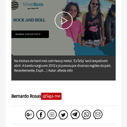
aRede.info
Na mistura de hard rock com heavy metal, ‘ExTaSy’ será lançado em
abril. A banda surgiu em 2012 e já passou por diversas regiões do país.
Recentemente, Expli... |
Autor: aRede.info
Bernardo Rosas
@Siga-me