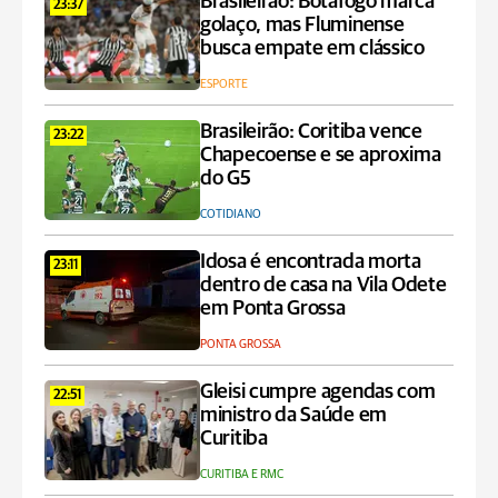
Brasileirão: Botafogo marca
23:37
golaço, mas Fluminense
busca empate em clássico
ESPORTE
Brasileirão: Coritiba vence
23:22
Chapecoense e se aproxima
do G5
COTIDIANO
Idosa é encontrada morta
23:11
dentro de casa na Vila Odete
em Ponta Grossa
PONTA GROSSA
Gleisi cumpre agendas com
22:51
ministro da Saúde em
Curitiba
CURITIBA E RMC