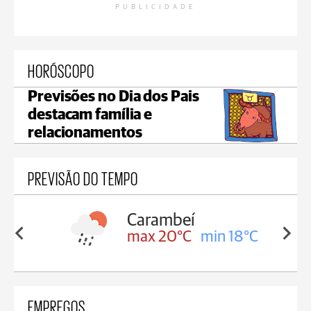
PUBLICIDADE
HORÓSCOPO
Previsões no Dia dos Pais
destacam família e
relacionamentos
PREVISÃO DO TEMPO
Carambeí
in 18°C
max 20°C
min 18°C
EMPREGOS