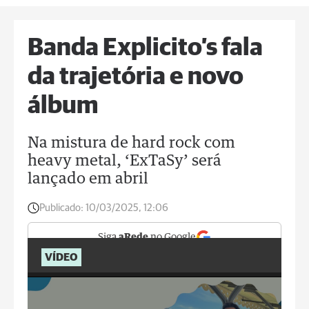
Banda Explicito’s fala
da trajetória e novo
álbum
Na mistura de hard rock com
heavy metal, ‘ExTaSy’ será
lançado em abril
Publicado:
10/03/2025, 12:06
Siga
aRede
no Google
VÍDEO