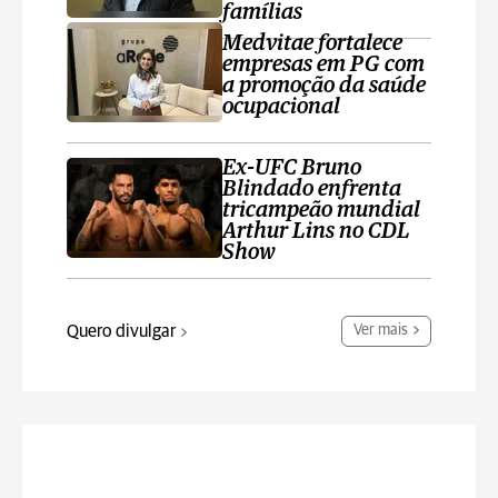
famílias
Medvitae fortalece
empresas em PG com
a promoção da saúde
ocupacional
Ex-UFC Bruno
Blindado enfrenta
tricampeão mundial
Arthur Lins no CDL
Show
Quero divulgar
Ver mais