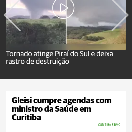
Tornado atinge Piraí do Sul e deixa
H
rastro de destruição
C
m
Gleisi cumpre agendas com
ministro da Saúde em
Curitiba
CURITIBA E RMC