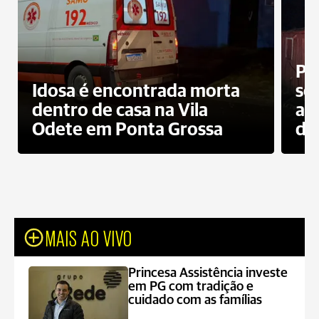
Pr
Idosa é encontrada morta
sec
dentro de casa na Vila
ap
Odete em Ponta Grossa
do
MAIS AO VIVO
Princesa Assistência investe
em PG com tradição e
cuidado com as famílias