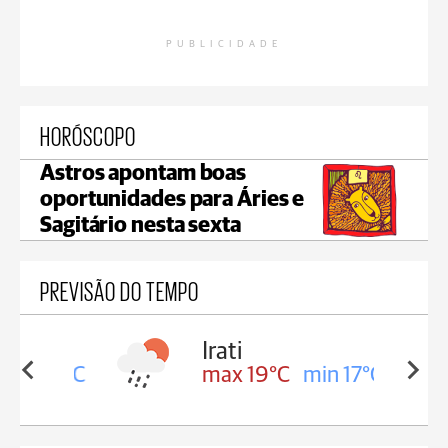
PUBLICIDADE
HORÓSCOPO
Astros apontam boas
oportunidades para Áries e
Sagitário nesta sexta
PREVISÃO DO TEMPO
Irati
in 18°C
max 19°C
min 17°C