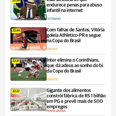
22:58
endurece penas para abuso
infantil na internet
COTIDIANO
Com falhas de Santos, Vitória
22:44
goleia Athletico-PR e segue
na Copa do Brasil
ESPORTE
Inter elimina o Corinthians,
22:31
que dá adeus ao sonho do bi
da Copa do Brasil
ESPORTE
Gigante dos alimentos
22:22
constrói fábrica de RS 1 bilhão
em PG e prevê mais de 500
empregos
PONTA GROSSA