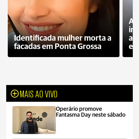
Al
in
Identificada mulher morta a
ag
facadas em Ponta Grossa
es
MAIS AO VIVO
Operário promove
Fantasma Day neste sábado