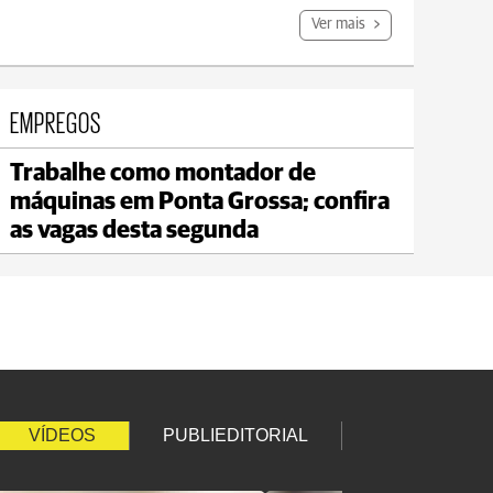
Ver mais
EMPREGOS
Trabalhe como montador de
Carambeí
máquinas em Ponta Grossa; confira
max 20°C
min 18°C
as vagas desta segunda
VÍDEOS
PUBLIEDITORIAL