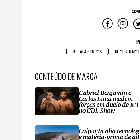
COM
I
RELATAR ERROS
RECEBER NOT
CONTEÚDO DE MARCA
Gabriel Benjamin e
Carlos Lima medem
forças em duelo de K’1
no CDL Show
Calponta alia tecnolog
e matéria-prima de al