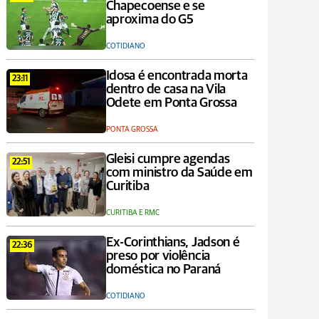
Chapecoense e se
aproxima do G5
COTIDIANO
Idosa é encontrada morta
23:11
dentro de casa na Vila
Odete em Ponta Grossa
PONTA GROSSA
Gleisi cumpre agendas
22:51
com ministro da Saúde em
Curitiba
CURITIBA E RMC
Ex-Corinthians, Jadson é
22:36
preso por violência
doméstica no Paraná
COTIDIANO