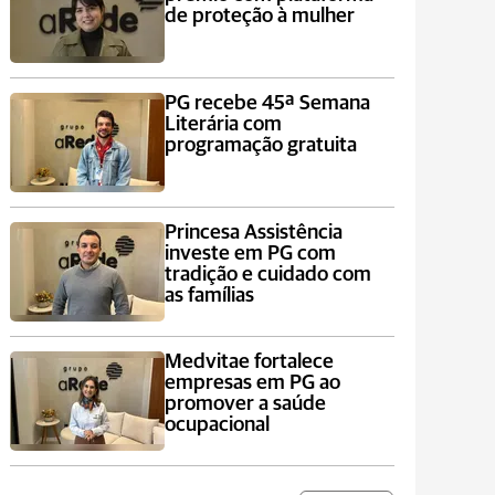
de proteção à mulher
PG recebe 45ª Semana
Literária com
programação gratuita
Princesa Assistência
investe em PG com
tradição e cuidado com
as famílias
Medvitae fortalece
empresas em PG ao
promover a saúde
ocupacional