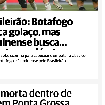
ileirão: Botafogo
a golaço, mas
inense busca
te em clássico
 sobe sozinho para cabecear e empatar o clássico
otafogo e Fluminense pelo Brasileirão
 morta dentro de
 em Ponta Grossa