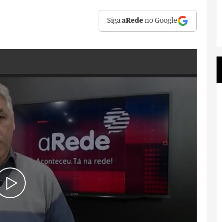
Siga
aRede
no Google