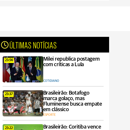
ÚLTIMAS NOTÍCIAS
Milei republica postagem
23:56
com críticas a Lula
COTIDIANO
Brasileirão: Botafogo
23:37
marca golaço, mas
Fluminense busca empate
em clássico
ESPORTE
Brasileirão: Coritiba vence
23:22