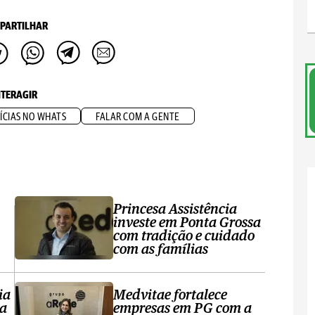
PARTILHAR
NTERAGIR
ÍCIAS NO WHATS
FALAR COM A GENTE
Princesa Assistência
investe em Ponta Grossa
com tradição e cuidado
com as famílias
ia
Medvitae fortalece
ta
empresas em PG com a