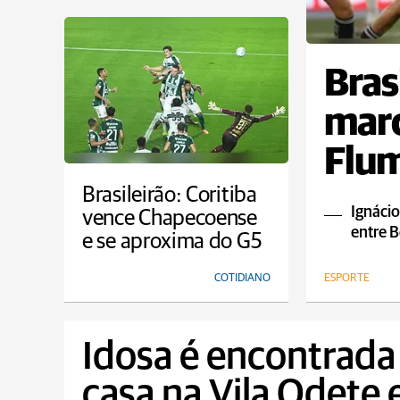
Bras
marc
Flum
empa
Brasileirão: Coritiba
Ignácio
vence Chapecoense
entre B
e se aproxima do G5
COTIDIANO
ESPORTE
Idosa é encontrada
casa na Vila Odete