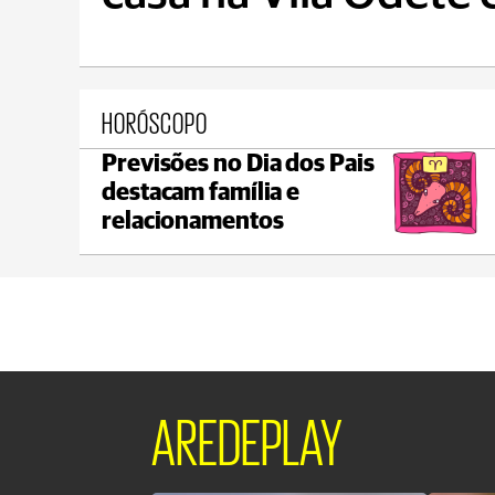
HORÓSCOPO
Previsões no Dia dos Pais
Ponta Grossa
destacam família e
max 20°C
min 18°C
relacionamentos
AREDEPLAY