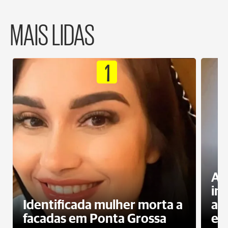
MAIS LIDAS
1
Al
in
Identificada mulher morta a
ag
facadas em Ponta Grossa
es