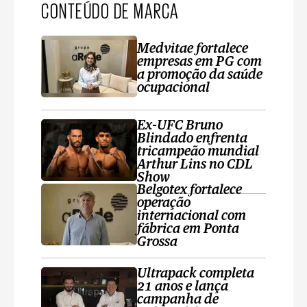
CONTEÚDO DE MARCA
Medvitae fortalece
empresas em PG com
a promoção da saúde
ocupacional
Ex-UFC Bruno
Blindado enfrenta
tricampeão mundial
Arthur Lins no CDL
Show
Belgotex fortalece
operação
internacional com
fábrica em Ponta
Grossa
Ultrapack completa
21 anos e lança
campanha de