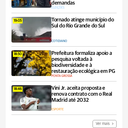
demandas
ELEIÇÕES
Tornado atinge município do
19:05
Sul do Rio Grande do Sul
COTIDIANO
Prefeitura formaliza apoio a
18:50
pesquisa voltada à
biodiversidade e à
restauração ecológica em PG
PONTA GROSSA
Vini Jr. aceita proposta e
18:46
renova contrato com o Real
Madrid até 2032
ESPORTE
Ver mais