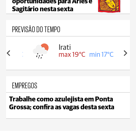
oportunidades para Áries e
Sagitário nesta sexta
PREVISÃO DO TEMPO
Irati
in 18°C
max 19°C
min 17°C
EMPREGOS
Trabalhe como azulejista em Ponta
Grossa; confira as vagas desta sexta