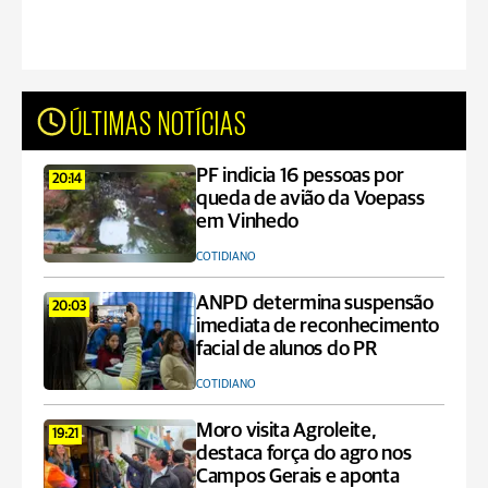
ÚLTIMAS NOTÍCIAS
PF indicia 16 pessoas por
20:14
queda de avião da Voepass
em Vinhedo
COTIDIANO
ANPD determina suspensão
20:03
imediata de reconhecimento
facial de alunos do PR
COTIDIANO
Moro visita Agroleite,
19:21
destaca força do agro nos
Campos Gerais e aponta