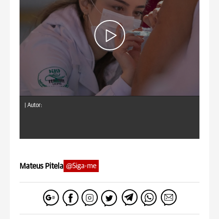
|
Autor:
Mateus Pitela
@Siga-me