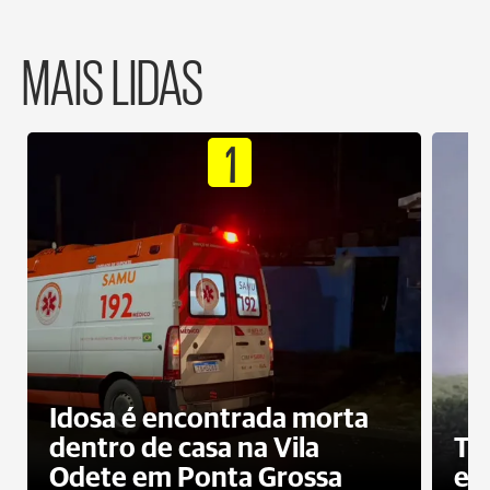
MAIS LIDAS
1
Idosa é encontrada morta
dentro de casa na Vila
To
Odete em Ponta Grossa
e 