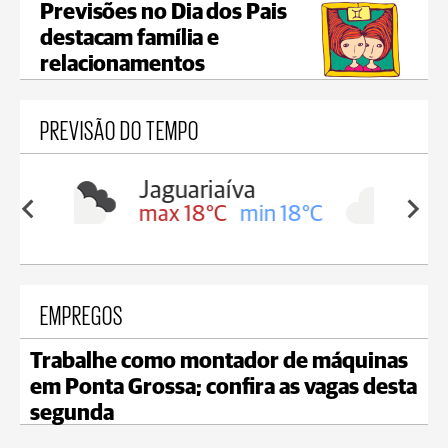
Previsões no Dia dos Pais
destacam família e
relacionamentos
PREVISÃO DO TEMPO
a
Tibagi
in 18°C
max 25°C
min 22°C
EMPREGOS
Trabalhe como montador de máquinas
em Ponta Grossa; confira as vagas desta
segunda