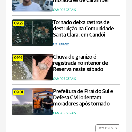
moradores de Carambeí
CAMPOS GERAIS
Tornado deixa rastros de
09:25
destruição na Comunidade
Santa Clara, em Candói
COTIDIANO
Chuva de granizo é
09:16
registrada no interior de
Reserva neste sábado
CAMPOS GERAIS
Prefeitura de Piraí do Sul e
09:01
Defesa Civil orientam
moradores após tornado
CAMPOS GERAIS
Ver mais