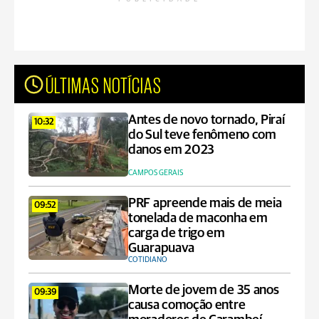
ÚLTIMAS NOTÍCIAS
Antes de novo tornado, Piraí
10:32
do Sul teve fenômeno com
danos em 2023
CAMPOS GERAIS
PRF apreende mais de meia
09:52
tonelada de maconha em
carga de trigo em
Guarapuava
COTIDIANO
Morte de jovem de 35 anos
09:39
causa comoção entre