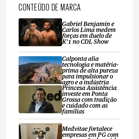
CONTEÚDO DE MARCA
Gabriel Benjamin e
Carlos Lima medem
forças em duelo de
K’1 no CDL Show
Calponta alia
tecnologia e matéria-
prima de alta pureza
para impulsionar o
agro e a indústria
Princesa Assistência
investe em Ponta
Grossa com tradição
e cuidado com as
famílias
Medvitae fortalece
empresas em PG com