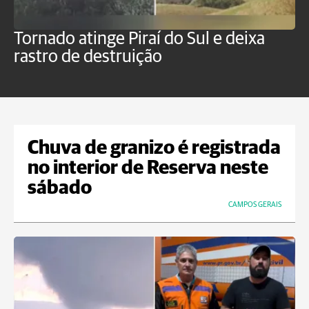
Tornado atinge Piraí do Sul e deixa
H
rastro de destruição
C
m
Chuva de granizo é registrada
no interior de Reserva neste
sábado
CAMPOS GERAIS