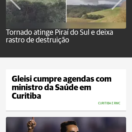
Tornado atinge Piraí do Sul e deixa
H
rastro de destruição
C
m
Gleisi cumpre agendas com
ministro da Saúde em
Curitiba
CURITIBA E RMC