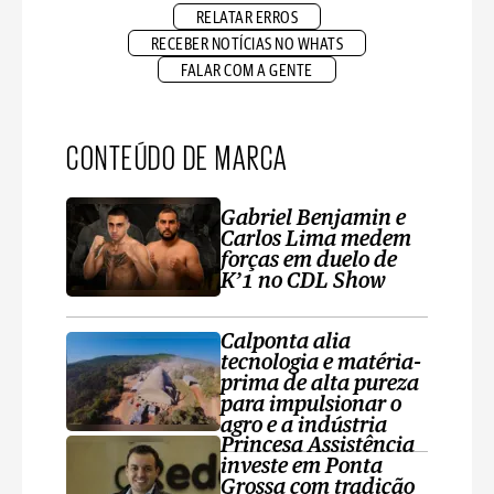
RELATAR ERROS
RECEBER NOTÍCIAS NO WHATS
FALAR COM A GENTE
CONTEÚDO DE MARCA
Gabriel Benjamin e
Carlos Lima medem
forças em duelo de
K’1 no CDL Show
Calponta alia
tecnologia e matéria-
prima de alta pureza
para impulsionar o
agro e a indústria
Princesa Assistência
investe em Ponta
Grossa com tradição