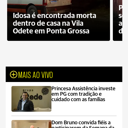
Pr
Idosa é encontrada morta
sec
dentro de casa na Vila
ap
Odete em Ponta Grossa
do
MAIS AO VIVO
Princesa Assistência investe
em PG com tradição e
cuidado com as famílias
Dom Bruno convida fiéis a