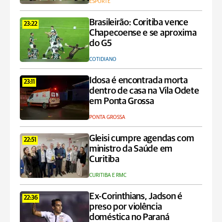
ESPORTE
Brasileirão: Coritiba vence
23:22
Chapecoense e se aproxima
do G5
COTIDIANO
Idosa é encontrada morta
23:11
dentro de casa na Vila Odete
em Ponta Grossa
PONTA GROSSA
Gleisi cumpre agendas com
22:51
ministro da Saúde em
Curitiba
CURITIBA E RMC
Ex-Corinthians, Jadson é
22:36
preso por violência
doméstica no Paraná