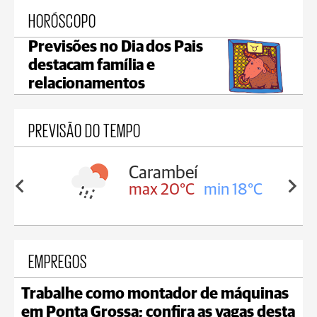
HORÓSCOPO
Previsões no Dia dos Pais
destacam família e
relacionamentos
PREVISÃO DO TEMPO
Carambeí
in 18°C
max 20°C
min 18°C
EMPREGOS
Trabalhe como montador de máquinas
em Ponta Grossa; confira as vagas desta