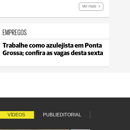
Ver mais
EMPREGOS
Trabalhe como azulejista em Ponta
Jaguariaíva
Grossa; confira as vagas desta sexta
max 19°C
min 18°C
VÍDEOS
PUBLIEDITORIAL