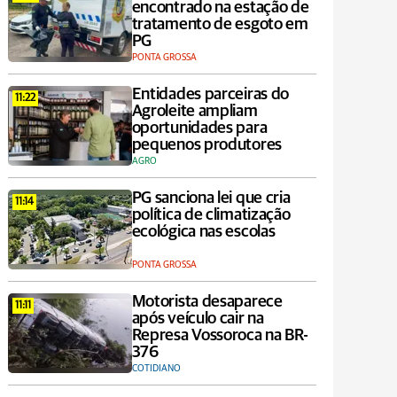
encontrado na estação de
tratamento de esgoto em
PG
PONTA GROSSA
Entidades parceiras do
11:22
Agroleite ampliam
oportunidades para
pequenos produtores
AGRO
PG sanciona lei que cria
11:14
política de climatização
ecológica nas escolas
PONTA GROSSA
Motorista desaparece
11:11
após veículo cair na
Represa Vossoroca na BR-
376
COTIDIANO