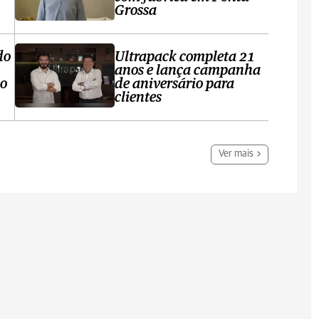
Grossa
do
Ultrapack completa 21
anos e lança campanha
no
de aniversário para
clientes
Ver mais