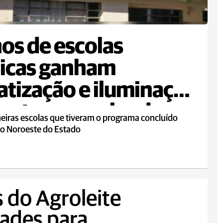
os de escolas
icas ganham
atização e iluminação
ientes nas salas de
eiras escolas que tiveram o programa concluído
no Noroeste do Estado
 do Agroleite
ades para