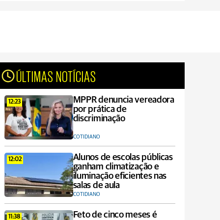
ÚLTIMAS NOTÍCIAS
MPPR denuncia vereadora
12:23
por prática de
discriminação
COTIDIANO
Alunos de escolas públicas
12:02
ganham climatização e
iluminação eficientes nas
salas de aula
COTIDIANO
Feto de cinco meses é
11:38