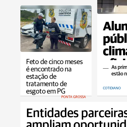
Alun
públ
clim
efic
Feto de cinco meses
As prim
é encontrado na
aula
estão 
estação de
tratamento de
COTIDIANO
esgoto em PG
PONTA GROSSA
Entidades parceiras
ampliam oportunid