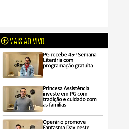
MAIS AO VIVO
PG recebe 45ª Semana
Literária com
programação gratuita
Princesa Assistência
investe em PG com
tradição e cuidado com
as famílias
Operário promove
Fantasma Day neste