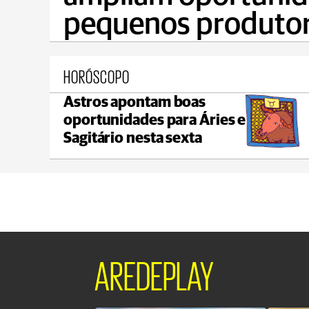
pequenos produto
HORÓSCOPO
Astros apontam boas
Castro
oportunidades para Áries e
max 18°C
min 18°C
Sagitário nesta sexta
AREDEPLAY