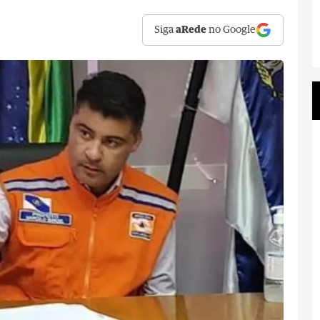
Siga
aRede
no Google