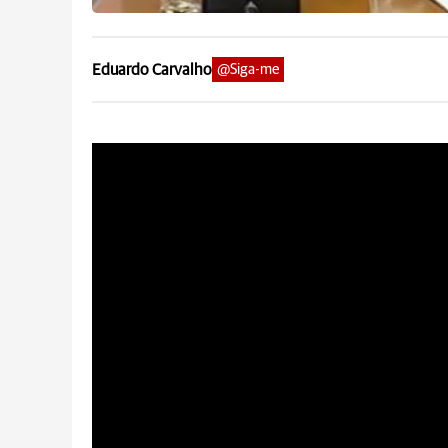
Eduardo Carvalho
@Siga-me