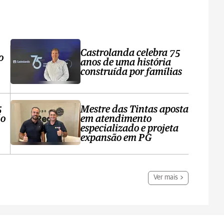
Castrolanda celebra 75
o
anos de uma história
construída por famílias
5
Mestre das Tintas aposta
do
em atendimento
especializado e projeta
expansão em PG
Ver mais