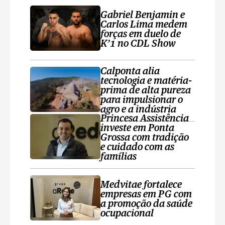
Gabriel Benjamin e
Carlos Lima medem
forças em duelo de
K’1 no CDL Show
Calponta alia
tecnologia e matéria-
prima de alta pureza
para impulsionar o
agro e a indústria
Princesa Assistência
investe em Ponta
Grossa com tradição
e cuidado com as
famílias
Medvitae fortalece
empresas em PG com
a promoção da saúde
ocupacional