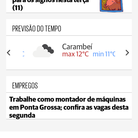
para os signos nesta terça
(11)
PREVISÃO DO TEMPO
Carambeí
in 12°C
max 12°C
min 11°C
EMPREGOS
Trabalhe como montador de máquinas
em Ponta Grossa; confira as vagas desta
segunda