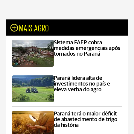
MAIS AGRO
Sistema FAEP cobra
medidas emergenciais após
tornados no Paraná
Paraná lidera alta de
investimentos no país e
eleva verba do agro
Paraná terá o maior déficit
de abastecimento de trigo
da história