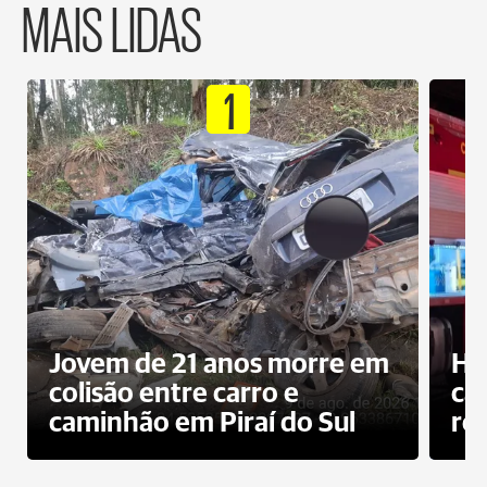
MAIS LIDAS
1
Jovem de 21 anos morre em
Ho
colisão entre carro e
ca
caminhão em Piraí do Sul
ro