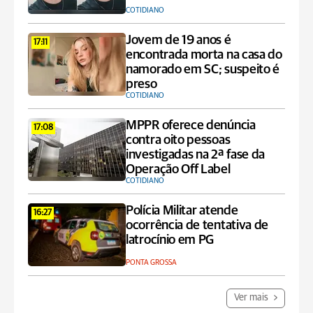
COTIDIANO
Jovem de 19 anos é
17:11
encontrada morta na casa do
namorado em SC; suspeito é
preso
COTIDIANO
MPPR oferece denúncia
17:08
contra oito pessoas
investigadas na 2ª fase da
Operação Off Label
COTIDIANO
Polícia Militar atende
16:27
ocorrência de tentativa de
latrocínio em PG
PONTA GROSSA
Ver mais