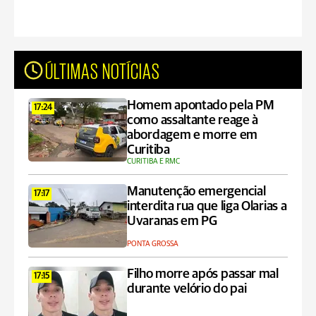
ÚLTIMAS NOTÍCIAS
Homem apontado pela PM
17:24
como assaltante reage à
abordagem e morre em
Curitiba
CURITIBA E RMC
Manutenção emergencial
17:17
interdita rua que liga Olarias a
Uvaranas em PG
PONTA GROSSA
Filho morre após passar mal
17:15
durante velório do pai