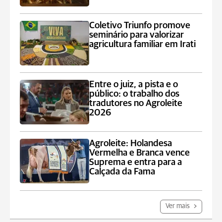
Coletivo Triunfo promove
seminário para valorizar
agricultura familiar em Irati
Entre o juiz, a pista e o
público: o trabalho dos
tradutores no Agroleite
2026
Agroleite: Holandesa
Vermelha e Branca vence
Suprema e entra para a
Calçada da Fama
Ver mais