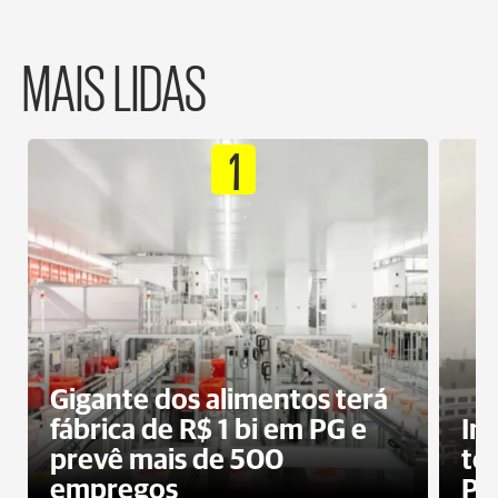
MAIS LIDAS
1
Gigante dos alimentos terá
fábrica de R$ 1 bi em PG e
In
prevê mais de 500
te
empregos
Po