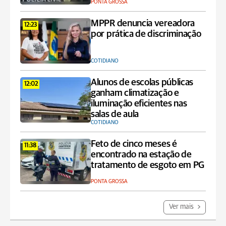
PONTA GROSSA
MPPR denuncia vereadora
12:23
por prática de discriminação
COTIDIANO
Alunos de escolas públicas
12:02
ganham climatização e
iluminação eficientes nas
salas de aula
COTIDIANO
Feto de cinco meses é
11:38
encontrado na estação de
tratamento de esgoto em PG
PONTA GROSSA
Ver mais