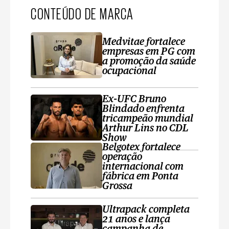
CONTEÚDO DE MARCA
Medvitae fortalece
empresas em PG com
a promoção da saúde
ocupacional
Ex-UFC Bruno
Blindado enfrenta
tricampeão mundial
Arthur Lins no CDL
Show
Belgotex fortalece
operação
internacional com
fábrica em Ponta
Grossa
Ultrapack completa
21 anos e lança