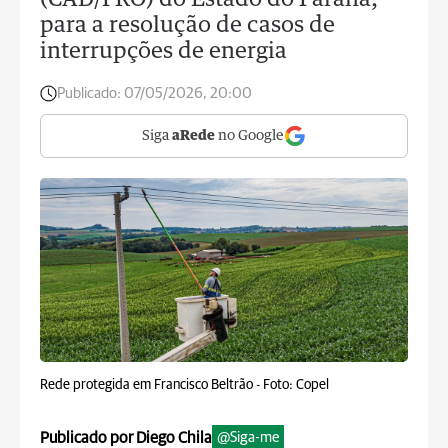
(CAD/PRO) do Estado do Paraná,
para a resolução de casos de
interrupções de energia
Publicado:
07/05/2026, 20:00
Siga
aRede
no Google
Rede protegida em Francisco Beltrão -
Foto: Copel
Publicado por Diego Chila
@Siga-me