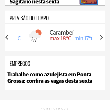
Sagitário nesta sexta
PREVISÃO DO TEMPO
Carambeí
in 18°C
max 18°C
min 17°C
EMPREGOS
Trabalhe como azulejista em Ponta
Grossa; confira as vagas desta sexta
PUBLICIDADE