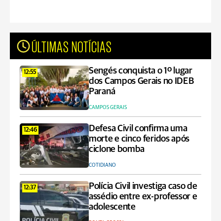
ÚLTIMAS NOTÍCIAS
Sengés conquista o 1º lugar
12:55
dos Campos Gerais no IDEB
Paraná
CAMPOS GERAIS
Defesa Civil confirma uma
12:46
morte e cinco feridos após
ciclone bomba
COTIDIANO
Polícia Civil investiga caso de
12:37
assédio entre ex-professor e
adolescente