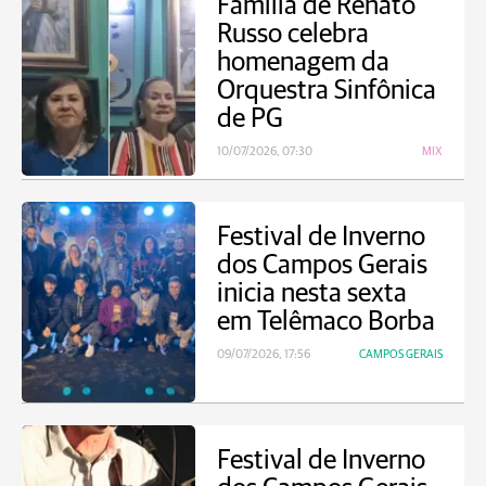
Família de Renato
Russo celebra
homenagem da
Orquestra Sinfônica
de PG
10/07/2026, 07:30
MIX
Festival de Inverno
dos Campos Gerais
inicia nesta sexta
em Telêmaco Borba
09/07/2026, 17:56
CAMPOS GERAIS
Festival de Inverno