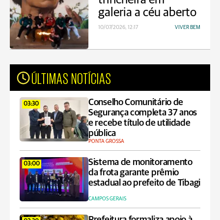
galeria a céu aberto
10/07/2026, 12:17
VIVER BEM
ÚLTIMAS NOTÍCIAS
Conselho Comunitário de
03:30
Segurança completa 37 anos
e recebe título de utilidade
pública
PONTA GROSSA
Sistema de monitoramento
03:00
da frota garante prêmio
estadual ao prefeito de Tibagi
CAMPOS GERAIS
Prefeitura formaliza apoio à