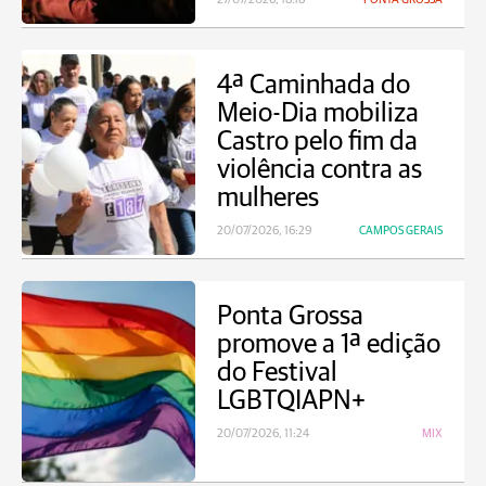
4ª Caminhada do
Meio-Dia mobiliza
Castro pelo fim da
violência contra as
mulheres
20/07/2026, 16:29
CAMPOS GERAIS
Ponta Grossa
promove a 1ª edição
do Festival
LGBTQIAPN+
20/07/2026, 11:24
MIX