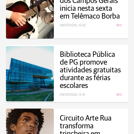
dos Campos Gerais
inicia nesta sexta
em Telêmaco Borba
09/07/2026, 15:42
MIX
Biblioteca Pública
de PG promove
atividades gratuitas
durante as férias
escolares
09/07/2026, 13:41
MIX
Circuito Arte Rua
transforma
trincheira em