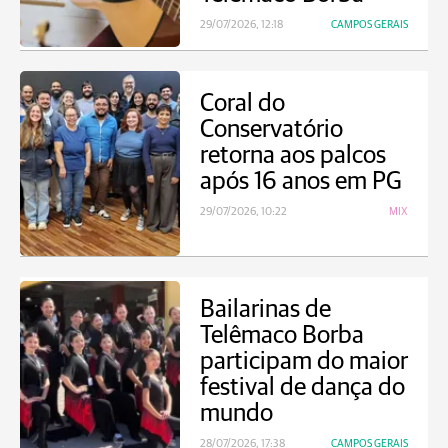
29/07/2026, 12:18
CAMPOS GERAIS
Coral do
Conservatório
retorna aos palcos
após 16 anos em PG
29/07/2026, 10:22
MIX
Bailarinas de
Telêmaco Borba
participam do maior
festival de dança do
mundo
28/07/2026, 17:38
CAMPOS GERAIS