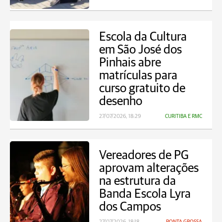
Escola da Cultura
em São José dos
Pinhais abre
matrículas para
curso gratuito de
desenho
27/07/2026, 18:29
CURITIBA E RMC
Vereadores de PG
aprovam alterações
na estrutura da
Banda Escola Lyra
dos Campos
27/07/2026, 18:18
PONTA GROSSA