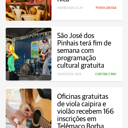
04/08/2026, 12:29
PONTA GROSSA
São José dos
Pinhais terá fim de
semana com
programação
cultural gratuita
30/07/2026, 18:19
CURITIBA E RMC
Oficinas gratuitas
de viola caipira e
violão recebem 166
inscrições em
Telêmaco Borba