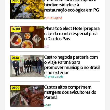
02:30
biodiversidade e à
restauração ecológica em PG
PONTA GROSSA
Planalto Select Hotel prepara
02:00
café da manhã especial para
o Dia dos Pais
MIX
Castro negocia parceria com
01:30
o Viaje Paraná para
promover município no Brasil
e no exterior
CAMPOS GERAIS
Custos altos comprimem
01:00
margens dos avicultores do
Paraná
AGRO