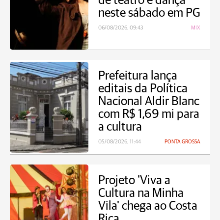
de teatro e dança
neste sábado em PG
06/08/2026, 09:43
MIX
Prefeitura lança
editais da Política
Nacional Aldir Blanc
com R$ 1,69 mi para
a cultura
05/08/2026, 11:44
PONTA GROSSA
Projeto 'Viva a
Cultura na Minha
Vila' chega ao Costa
Rica