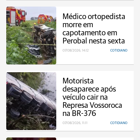
Médico ortopedista
morre em
capotamento em
Perobal nesta sexta
07/08/2026, 14:12
COTIDIANO
Motorista
desaparece após
veículo cair na
Represa Vossoroca
na BR-376
07/08/2026, 11:11
COTIDIANO