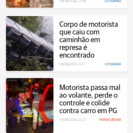
08/08/2026, 12:48
COTIDIANO
Corpo de motorista
que caiu com
caminhão em
represa é
encontrado
08/08/2026, 11:57
COTIDIANO
Motorista passa mal
ao volante, perde o
controle e colide
contra carro em PG
07/08/2026, 22:23
PONTA GROSSA