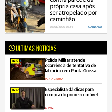
própria casa após
ser atropelado por
caminhão
06/08/2026, 08:56
COTIDIANO
ÚLTIMAS NOTÍCIAS
Polícia Militar atende
16:27
ocorrência de tentativa de
latrocínio em Ponta Grossa
PONTA GROSSA
Especialista dá dicas para
16:22
compra do primeiro imóvel
AO VIVO