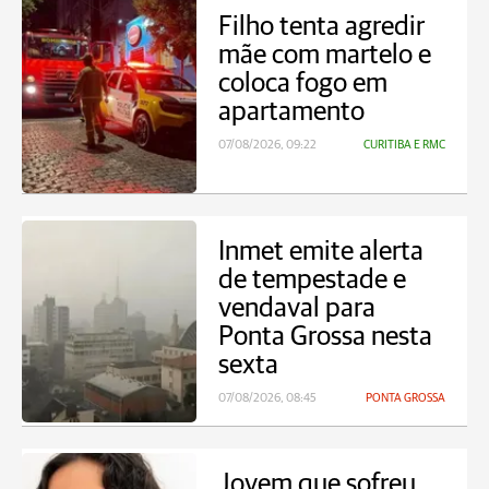
Filho tenta agredir
mãe com martelo e
coloca fogo em
apartamento
07/08/2026, 09:22
CURITIBA E RMC
Inmet emite alerta
de tempestade e
vendaval para
Ponta Grossa nesta
sexta
07/08/2026, 08:45
PONTA GROSSA
Jovem que sofreu