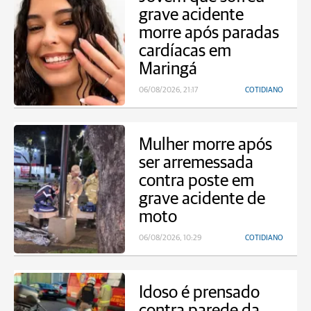
grave acidente
morre após paradas
cardíacas em
Maringá
06/08/2026, 21:17
COTIDIANO
Mulher morre após
ser arremessada
contra poste em
grave acidente de
moto
06/08/2026, 10:29
COTIDIANO
Idoso é prensado
contra parede da