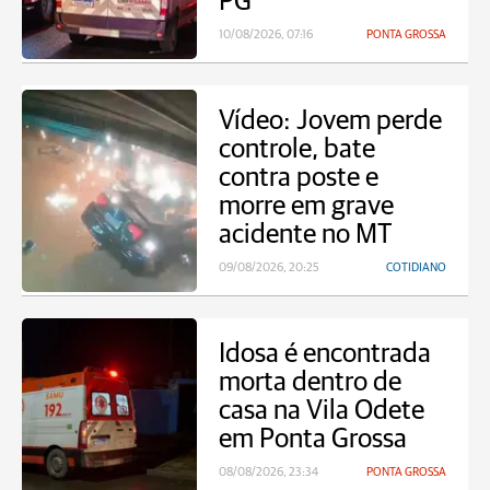
PG
10/08/2026, 07:16
PONTA GROSSA
Vídeo: Jovem perde
controle, bate
contra poste e
morre em grave
acidente no MT
09/08/2026, 20:25
COTIDIANO
Idosa é encontrada
morta dentro de
casa na Vila Odete
em Ponta Grossa
08/08/2026, 23:34
PONTA GROSSA