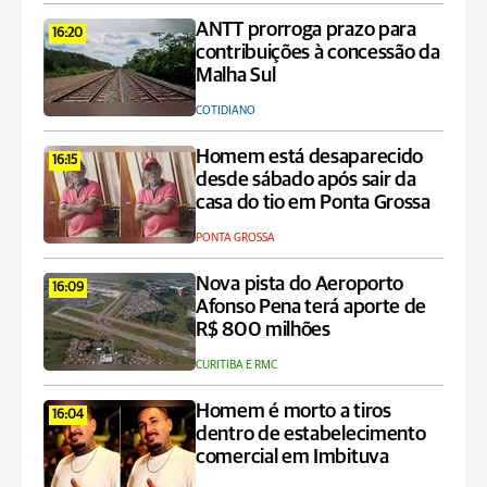
ANTT prorroga prazo para
16:20
contribuições à concessão da
Malha Sul
COTIDIANO
Homem está desaparecido
16:15
desde sábado após sair da
casa do tio em Ponta Grossa
PONTA GROSSA
Nova pista do Aeroporto
16:09
Afonso Pena terá aporte de
R$ 800 milhões
CURITIBA E RMC
Homem é morto a tiros
16:04
dentro de estabelecimento
comercial em Imbituva