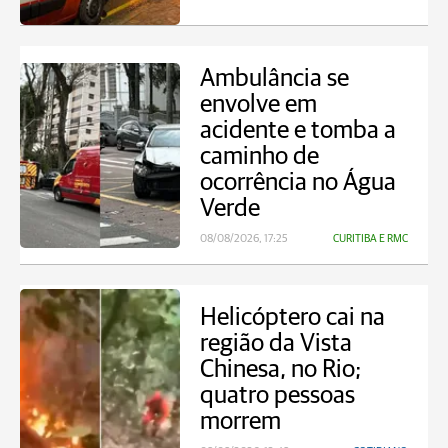
Ambulância se
envolve em
acidente e tomba a
caminho de
ocorrência no Água
Verde
08/08/2026, 17:25
CURITIBA E RMC
Helicóptero cai na
região da Vista
Chinesa, no Rio;
quatro pessoas
morrem