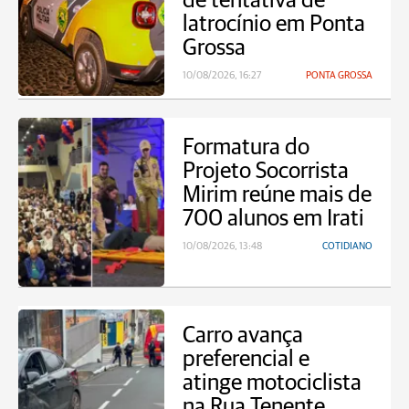
de tentativa de
latrocínio em Ponta
Grossa
10/08/2026, 16:27
PONTA GROSSA
Formatura do
Projeto Socorrista
Mirim reúne mais de
700 alunos em Irati
10/08/2026, 13:48
COTIDIANO
Carro avança
preferencial e
atinge motociclista
na Rua Tenente