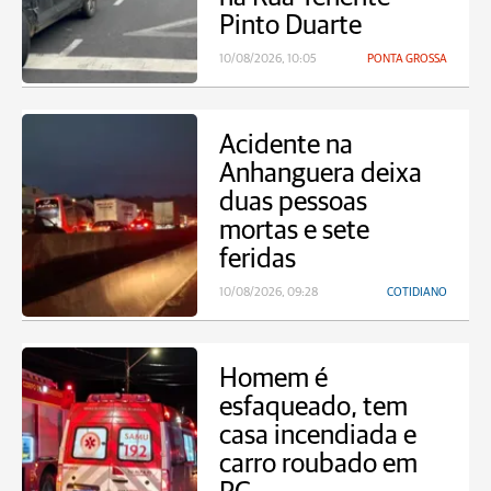
Pinto Duarte
10/08/2026, 10:05
PONTA GROSSA
Acidente na
Anhanguera deixa
duas pessoas
mortas e sete
feridas
10/08/2026, 09:28
COTIDIANO
Homem é
esfaqueado, tem
casa incendiada e
carro roubado em