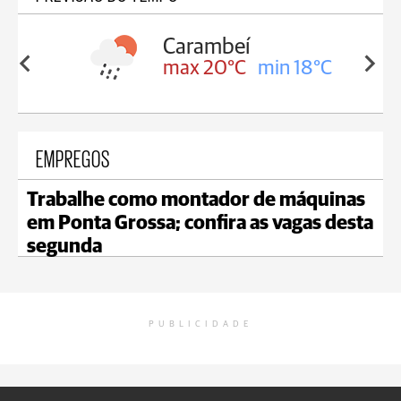
Carambeí
in 18°C
max 20°C
min 18°C
EMPREGOS
Trabalhe como montador de máquinas
em Ponta Grossa; confira as vagas desta
segunda
PUBLICIDADE