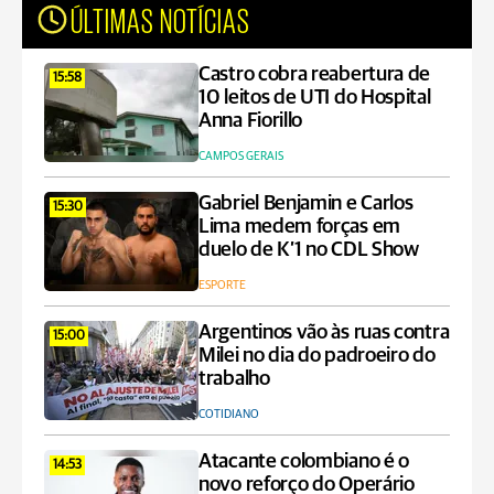
ÚLTIMAS NOTÍCIAS
Castro cobra reabertura de
15:58
10 leitos de UTI do Hospital
Anna Fiorillo
CAMPOS GERAIS
Gabriel Benjamin e Carlos
15:30
Lima medem forças em
duelo de K’1 no CDL Show
ESPORTE
Argentinos vão às ruas contra
15:00
Milei no dia do padroeiro do
trabalho
COTIDIANO
Atacante colombiano é o
14:53
novo reforço do Operário