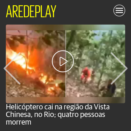
AREDEPLAY
Helicóptero cai na região da Vista
C
Chinesa, no Rio; quatro pessoas
a
morrem
o