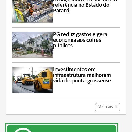
referência no Estado do
Paraná
PG reduz gastos e gera
economia aos cofres
públicos
Investimentos em
infraestrutura melhoram
vida do ponta-grossense
Ver mais