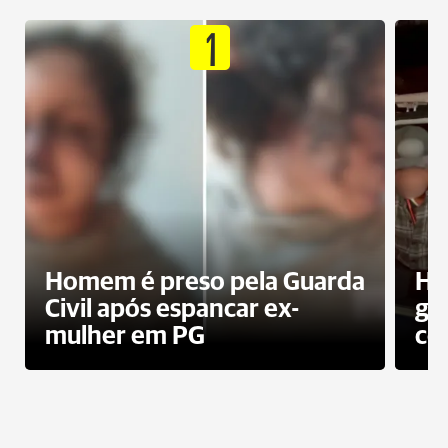
1
Homem é preso pela Guarda
Ho
Civil após espancar ex-
gr
mulher em PG
co