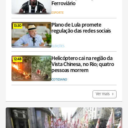
Ferroviário
ESPORTE
Plano de Lula promete
13:30
regulação das redes sociais
ELEIÇÕES
Helicóptero cai na região da
12:48
Vista Chinesa, no Rio; quatro
pessoas morrem
COTIDIANO
Ver mais