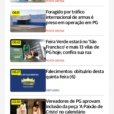
PONTA GROSSA
Foragido por tráfico
06:51
internacional de armas é
preso em operação em PG
PONTA GROSSA
Feira Verde estará no 'São
06:42
Francisco' e mais 13 vilas de
PG hoje; confira sua rua
PONTA GROSSA
Falecimentos: obituário desta
06:27
quinta-feira (6)
OBITUÁRIO
Vereadores de PG aprovam
02:30
inclusão da peça 'A Paixão de
Cristo' no calendário