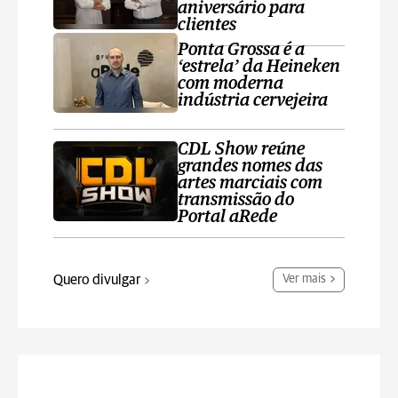
aniversário para
clientes
Ponta Grossa é a
‘estrela’ da Heineken
com moderna
indústria cervejeira
CDL Show reúne
grandes nomes das
artes marciais com
transmissão do
Portal aRede
Quero divulgar
Ver mais