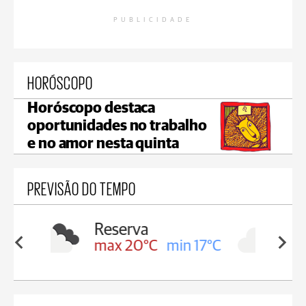
PUBLICIDADE
HORÓSCOPO
Horóscopo destaca
oportunidades no trabalho
e no amor nesta quinta
PREVISÃO DO TEMPO
Irati
min 17°C
max 16°C
min 16°C