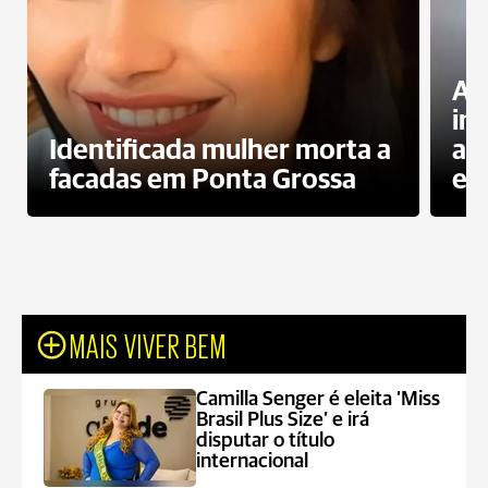
Al
in
Identificada mulher morta a
ag
facadas em Ponta Grossa
es
MAIS VIVER BEM
Camilla Senger é eleita ‘Miss
Brasil Plus Size’ e irá
disputar o título
internacional