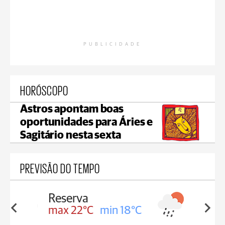
PUBLICIDADE
HORÓSCOPO
Astros apontam boas
oportunidades para Áries e
Sagitário nesta sexta
PREVISÃO DO TEMPO
Irati
in 18°C
max 19°C
min 17°C