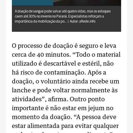
aRede.info
A doação de sangue pode salvar até quatro vidas, mas os estoques
caem até 30% no inverno no Paraná. Especialistas reforçam a
importância da mobilização da po... |
Autor: aRede.info
O processo de doação é seguro e leva
cerca de 40 minutos. “Todo o material
utilizado é descartável e estéril, não
há risco de contaminação. Após a
doação, o voluntário ainda recebe um
lanche e pode voltar normalmente às
atividades”, afirma.
Outro ponto
importante é não estar em jejum no
momento da doação. “A pessoa deve
estar alimentada para evitar qualquer