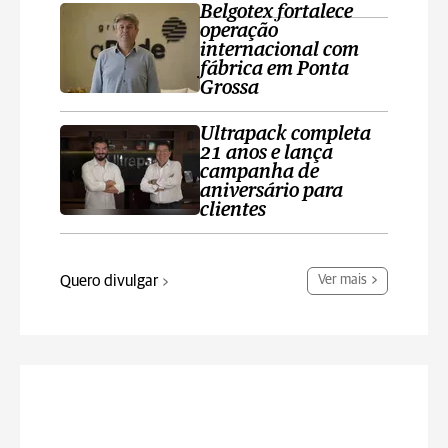
Belgotex fortalece
operação
internacional com
fábrica em Ponta
Grossa
Ultrapack completa
21 anos e lança
campanha de
aniversário para
clientes
Quero divulgar
Ver mais