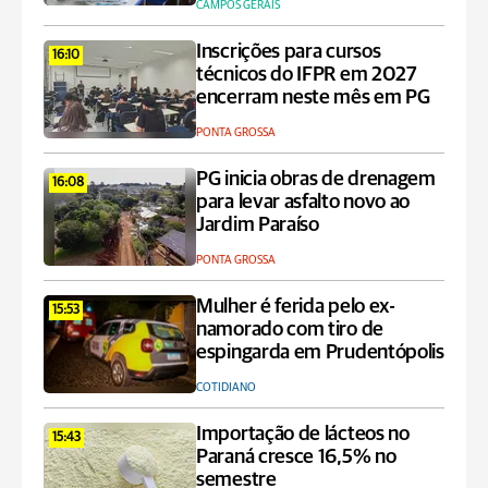
CAMPOS GERAIS
Inscrições para cursos
16:10
técnicos do IFPR em 2027
encerram neste mês em PG
PONTA GROSSA
PG inicia obras de drenagem
16:08
para levar asfalto novo ao
Jardim Paraíso
PONTA GROSSA
Mulher é ferida pelo ex-
15:53
namorado com tiro de
espingarda em Prudentópolis
COTIDIANO
Importação de lácteos no
15:43
Paraná cresce 16,5% no
semestre