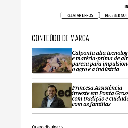
I
RELATAR ERROS
RECEBER NOT
CONTEÚDO DE MARCA
Calponta alia tecnolog
e matéria-prima de al
pureza para impulsion
o agro e a indústria
Princesa Assistência
investe em Ponta Gros
com tradição e cuidad
com as famílias
Quero divulgar