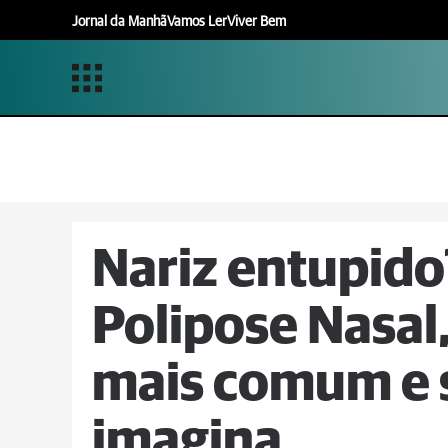
Jornal da Manhã
Vamos Ler
Viver Bem
Nariz entupido
Polipose Nasal
mais comum e s
imagina