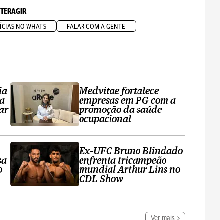
NTERAGIR
ÍCIAS NO WHATS
FALAR COM A GENTE
ia
Medvitae fortalece
ta
empresas em PG com a
ar
promoção da saúde
ocupacional
Ex-UFC Bruno Blindado
sa
enfrenta tricampeão
o
mundial Arthur Lins no
CDL Show
Ver mais