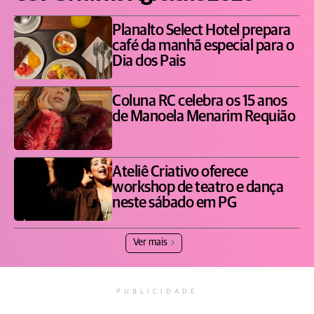
Planalto Select Hotel prepara
café da manhã especial para o
Dia dos Pais
Coluna RC celebra os 15 anos
de Manoela Menarim Requião
Ateliê Criativo oferece
workshop de teatro e dança
neste sábado em PG
Ver mais
PUBLICIDADE