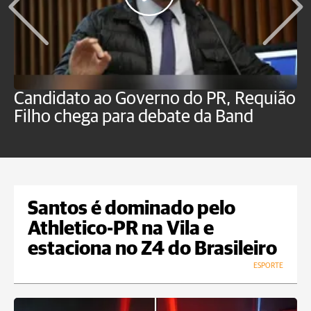
Candidato ao Governo do PR, Requião
S
Filho chega para debate da Band
p
B
Santos é dominado pelo
Athletico-PR na Vila e
estaciona no Z4 do Brasileiro
ESPORTE