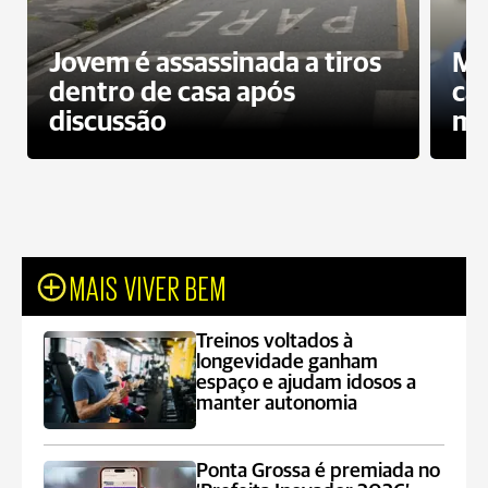
Jovem é assassinada a tiros
Mo
dentro de casa após
ca
discussão
mo
MAIS VIVER BEM
Treinos voltados à
longevidade ganham
espaço e ajudam idosos a
manter autonomia
Ponta Grossa é premiada no