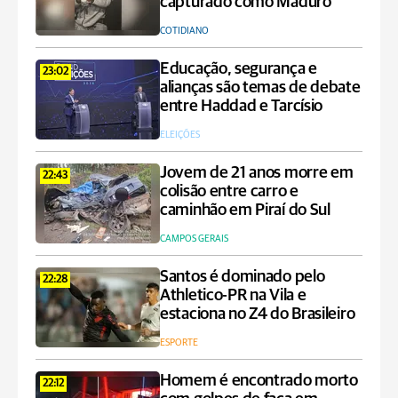
capturado como Maduro
COTIDIANO
Educação, segurança e
23:02
alianças são temas de debate
entre Haddad e Tarcísio
ELEIÇÕES
Jovem de 21 anos morre em
22:43
colisão entre carro e
caminhão em Piraí do Sul
CAMPOS GERAIS
Santos é dominado pelo
22:28
Athletico-PR na Vila e
estaciona no Z4 do Brasileiro
ESPORTE
Homem é encontrado morto
22:12