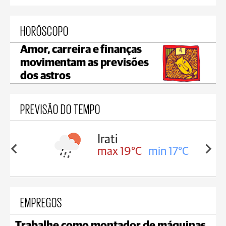
HORÓSCOPO
Amor, carreira e finanças
movimentam as previsões
dos astros
PREVISÃO DO TEMPO
Irati
in 17°C
max 19°C
min 17°C
EMPREGOS