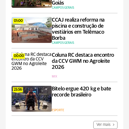
Goiás
CAMPOS GERAIS
CCAJ realiza reforma na
01:00
piscina e construção de
vestiários em Telêmaco
Borba
CAMPOS GERAIS
Coluna RC destaca encontro
00:00
da CCV GWM no Agroleite
2026
MIX
Bitelo ergue 420 kg e bate
23:56
recorde brasileiro
ESPORTE
Ver mais