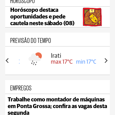
HORÓSCOPO
Horóscopo destaca
oportunidades e pede
cautela neste sábado (08)
PREVISÃO DO TEMPO
Irati
in 16°C
max 17°C
min 17°C
EMPREGOS
Trabalhe como montador de máquinas
em Ponta Grossa; confira as vagas desta
segunda