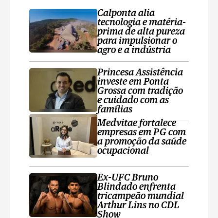
Calponta alia
tecnologia e matéria-
prima de alta pureza
para impulsionar o
agro e a indústria
Princesa Assistência
investe em Ponta
Grossa com tradição
e cuidado com as
famílias
Medvitae fortalece
empresas em PG com
a promoção da saúde
ocupacional
Ex-UFC Bruno
Blindado enfrenta
tricampeão mundial
Arthur Lins no CDL
Show