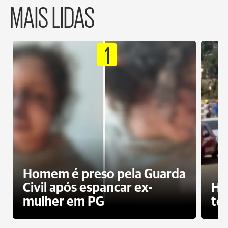
MAIS LIDAS
1
Homem é preso pela Guarda
Civil após espancar ex-
Ho
mulher em PG
te