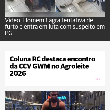
Vídeo: Homem flagra tentativa de
B
furto e entra em luta com suspeito em
j
PG
Coluna RC destaca encontro
da CCV GWM no Agroleite
2026
MIX