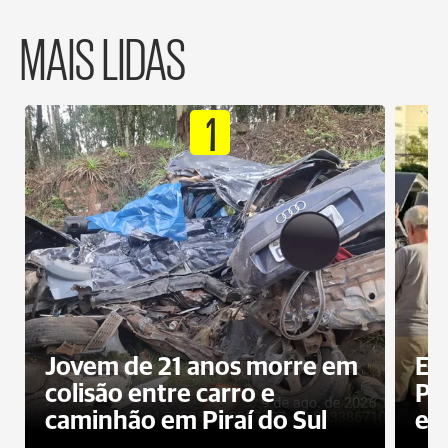
MAIS LIDAS
1
Jovem de 21 anos morre em
Ex
colisão entre carro e
Pe
caminhão em Piraí do Sul
en