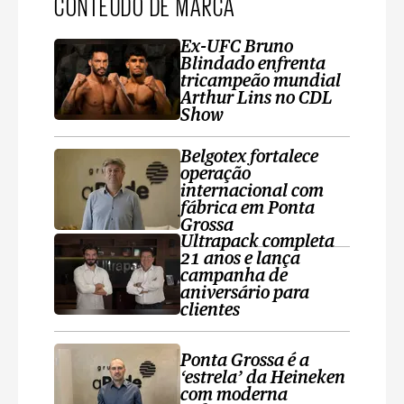
CONTEÚDO DE MARCA
Ex-UFC Bruno
Blindado enfrenta
tricampeão mundial
Arthur Lins no CDL
Show
Belgotex fortalece
operação
internacional com
fábrica em Ponta
Grossa
Ultrapack completa
21 anos e lança
campanha de
aniversário para
clientes
Ponta Grossa é a
‘estrela’ da Heineken
com moderna