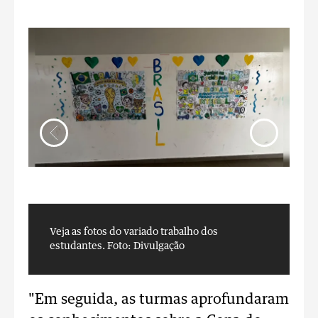
Veja as fotos do variado trabalho dos
V
estudantes.
Foto: Divulgação
e
"Em seguida, as turmas aprofundaram