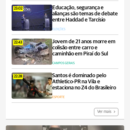
Educação, segurança e
23:02
alianças são temas de debate
entre Haddad e Tarcísio
ELEIÇÕES
Jovem de 21 anos morre em
22:43
colisão entre carro e
caminhão em Piraí do Sul
CAMPOS GERAIS
Santos é dominado pelo
22:28
Athletico-PR na Vila e
estaciona no Z4 do Brasileiro
ESPORTE
Ver mais