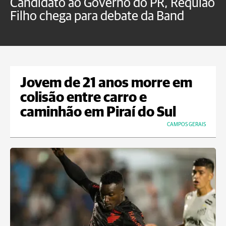
Candidato ao Governo do PR, Requião
S
Filho chega para debate da Band
p
B
Jovem de 21 anos morre em
colisão entre carro e
caminhão em Piraí do Sul
CAMPOS GERAIS