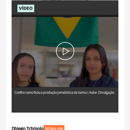
Siga
aRede
no Google
VÍDEO
Confira como ficou a produção jornalística da turma |
Autor: Divulgação
Dhiego Tchmolo
@Siga-me