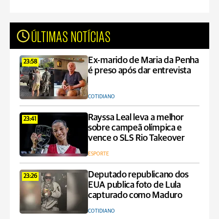
ÚLTIMAS NOTÍCIAS
Ex-marido de Maria da Penha
23:58
é preso após dar entrevista
COTIDIANO
Rayssa Leal leva a melhor
23:41
sobre campeã olímpica e
vence o SLS Rio Takeover
ESPORTE
Deputado republicano dos
23:26
EUA publica foto de Lula
capturado como Maduro
COTIDIANO