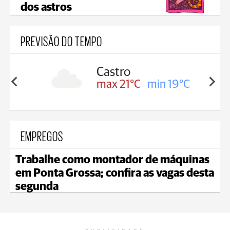
dos astros
PREVISÃO DO TEMPO
sa
Castro
in 18°C
max 21°C
min 19°C
EMPREGOS
Trabalhe como montador de máquinas
em Ponta Grossa; confira as vagas desta
segunda