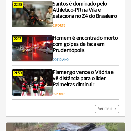
Santos é dominado pelo
22:28
Athletico-PR na Vila e
estaciona no Z4 do Brasileiro
ESPORTE
Homem é encontrado morto
22:12
com golpes de faca em
Prudentópolis
COTIDIANO
Flamengo vence o Vitória e
21:59
vê distância para o líder
Palmeiras diminuir
ESPORTE
Ver mais