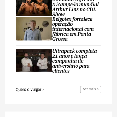
tricampeão mundial
Arthur Lins no CDL
Show
Belgotex fortalece
operação
internacional com
fábrica em Ponta
Grossa
Ultrapack completa
21 anos e lança
campanha de
aniversário para
clientes
Quero divulgar
Ver mais