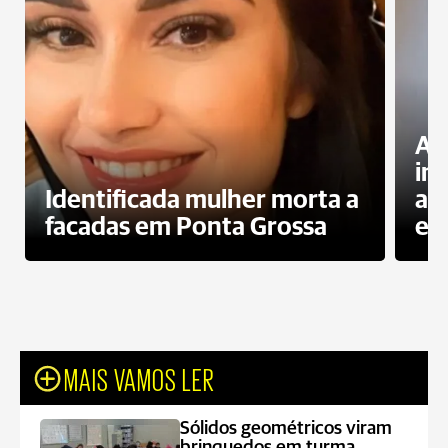
Al
in
Identificada mulher morta a
ag
facadas em Ponta Grossa
es
MAIS VAMOS LER
Sólidos geométricos viram
brinquedos em turma