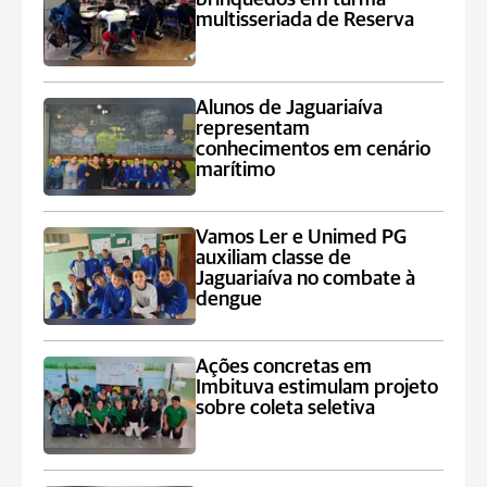
multisseriada de Reserva
Alunos de Jaguariaíva
representam
conhecimentos em cenário
marítimo
Vamos Ler e Unimed PG
auxiliam classe de
Jaguariaíva no combate à
dengue
Ações concretas em
Imbituva estimulam projeto
sobre coleta seletiva