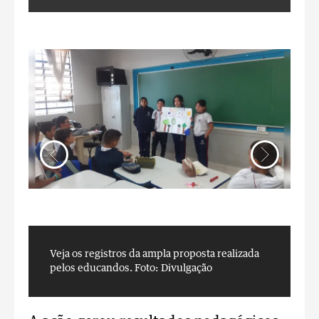
Veja os registros da ampla proposta realizada
V
pelos educandos.
Foto: Divulgação
p