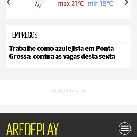
in 18°C
max 21°C
min 18°C
EMPREGOS
Trabalhe como azulejista em Ponta
Grossa; confira as vagas desta sexta
PUBLICIDADE
AREDEPLAY