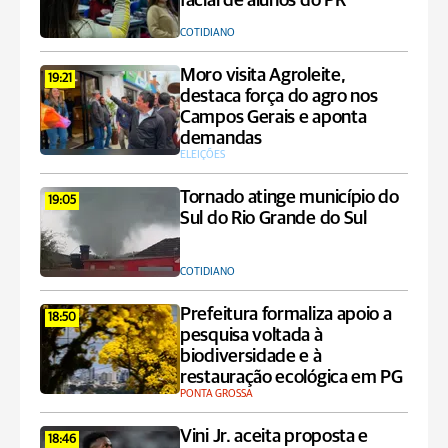
facial de alunos do PR
COTIDIANO
Moro visita Agroleite,
19:21
destaca força do agro nos
Campos Gerais e aponta
demandas
ELEIÇÕES
Tornado atinge município do
19:05
Sul do Rio Grande do Sul
COTIDIANO
Prefeitura formaliza apoio a
18:50
pesquisa voltada à
biodiversidade e à
restauração ecológica em PG
PONTA GROSSA
Vini Jr. aceita proposta e
18:46