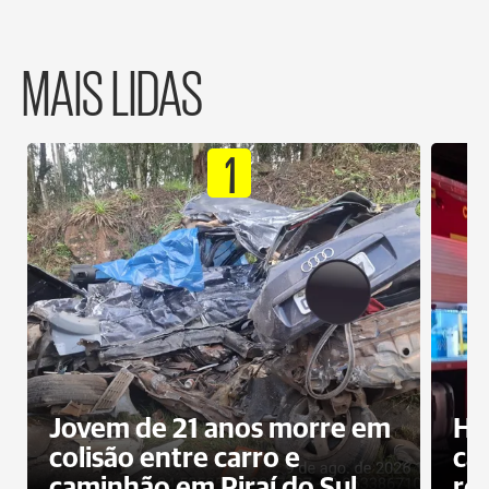
MAIS LIDAS
1
Jovem de 21 anos morre em
Ho
colisão entre carro e
ca
caminhão em Piraí do Sul
ro