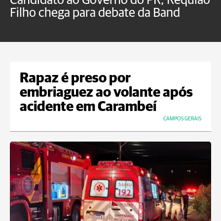
Candidato ao Governo do PR, Requião
S
Filho chega para debate da Band
p
B
Rapaz é preso por
embriaguez ao volante após
acidente em Carambeí
CAMPOS GERAIS