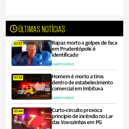
ÚLTIMAS NOTÍCIAS
Rapaz morto a golpes de faca
07:57
em Prudentópolis é
identificado
CAMPOS GERAIS
Homem é morto a tiros
07:52
dentro de estabelecimento
comercial em Imbituva
CAMPOS GERAIS
Curto-circuito provoca
07:44
princípio de incêndio no Lar
das Vovozinhas em PG