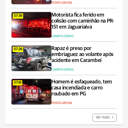
PONTA GROSSA
Motorista fica ferido em
07:36
colisão com caminhão na PR-
151 em Jaguariaíva
CAMPOS GERAIS
Rapaz é preso por
07:26
embriaguez ao volante após
acidente em Carambeí
CAMPOS GERAIS
Homem é esfaqueado, tem
07:16
casa incendiada e carro
roubado em PG
PONTA GROSSA
Ver mais