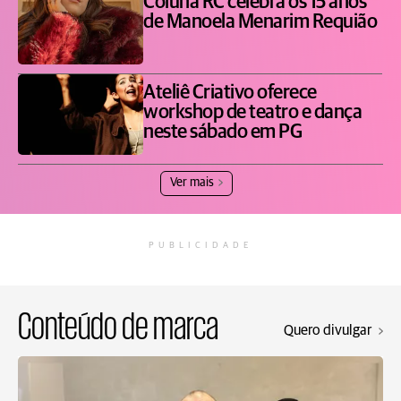
Coluna RC celebra os 15 anos
de Manoela Menarim Requião
Ateliê Criativo oferece
workshop de teatro e dança
neste sábado em PG
Ver mais
PUBLICIDADE
Conteúdo de marca
Quero divulgar