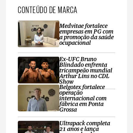
CONTEÚDO DE MARCA
Medvitae fortalece
empresas em PG com
a promoção da saúde
ocupacional
Ex-UFC Bruno
Blindado enfrenta
tricampeão mundial
Arthur Lins no CDL
Show
Belgotex fortalece
operação
internacional com
fábrica em Ponta
Grossa
Ultrapack completa
21 anos e lança