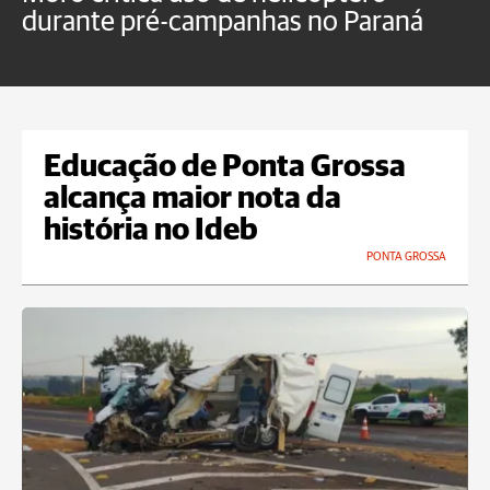
durante pré-campanhas no Paraná
s
d
Educação de Ponta Grossa
alcança maior nota da
história no Ideb
PONTA GROSSA