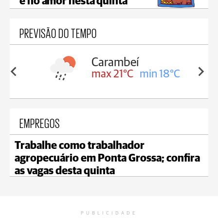
e no amor nesta quinta
PREVISÃO DO TEMPO
Carambeí
Jagu
max 21°C
min 18°C
max 
EMPREGOS
Trabalhe como trabalhador
agropecuário em Ponta Grossa; confira
as vagas desta quinta
PUBLICIDADE