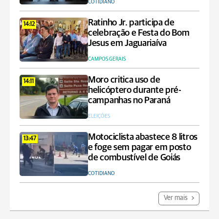
COTIDIANO
Ratinho Jr. participa de
14:12
celebração e Festa do Bom
Jesus em Jaguariaíva
CAMPOS GERAIS
Moro critica uso de
14:11
helicóptero durante pré-
campanhas no Paraná
ELEIÇÕES
Motociclista abastece 8 litros
13:47
e foge sem pagar em posto
de combustível de Goiás
COTIDIANO
Ver mais