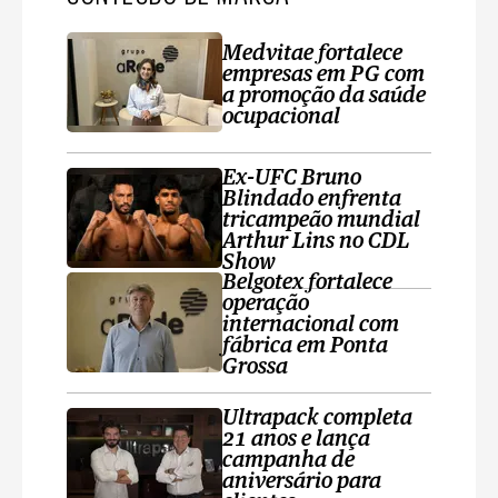
Medvitae fortalece
empresas em PG com
a promoção da saúde
ocupacional
Ex-UFC Bruno
Blindado enfrenta
tricampeão mundial
Arthur Lins no CDL
Show
Belgotex fortalece
operação
internacional com
fábrica em Ponta
Grossa
Ultrapack completa
21 anos e lança
campanha de
aniversário para