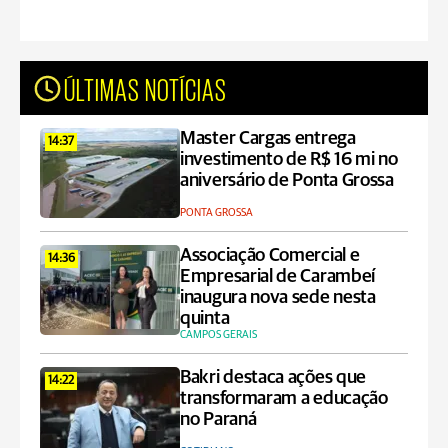
ÚLTIMAS NOTÍCIAS
Master Cargas entrega
14:37
investimento de R$ 16 mi no
aniversário de Ponta Grossa
PONTA GROSSA
Associação Comercial e
14:36
Empresarial de Carambeí
inaugura nova sede nesta
quinta
CAMPOS GERAIS
Bakri destaca ações que
14:22
transformaram a educação
no Paraná