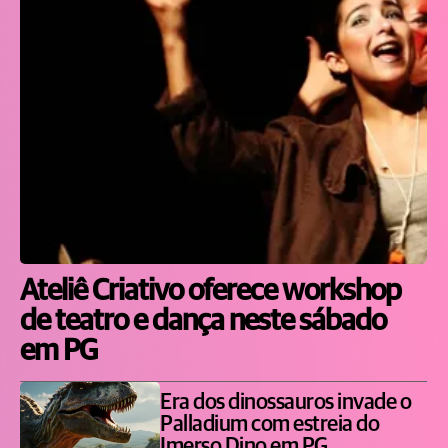
Ateliê Criativo oferece workshop
de teatro e dança neste sábado
em PG
Era dos dinossauros invade o
Palladium com estreia do
Imerso Dino em PG