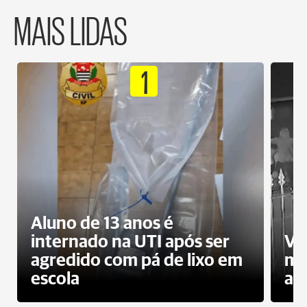
MAIS LIDAS
1
Aluno de 13 anos é
internado na UTI após ser
Ví
agredido com pá de lixo em
mo
escola
a 