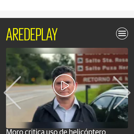
AREDEPLAY
Moro critica uso de helicóptero
M