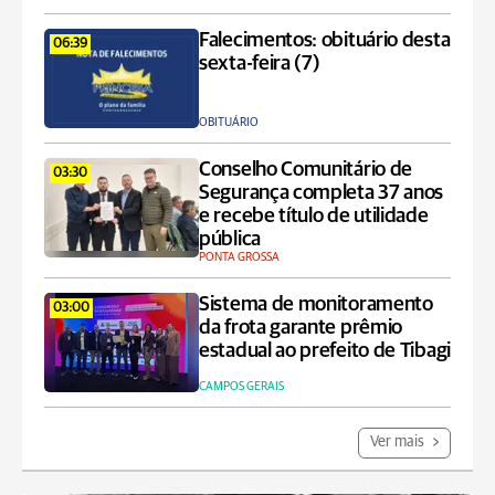
Falecimentos: obituário desta
06:39
sexta-feira (7)
OBITUÁRIO
Conselho Comunitário de
03:30
Segurança completa 37 anos
e recebe título de utilidade
pública
PONTA GROSSA
Sistema de monitoramento
03:00
da frota garante prêmio
estadual ao prefeito de Tibagi
CAMPOS GERAIS
Ver mais