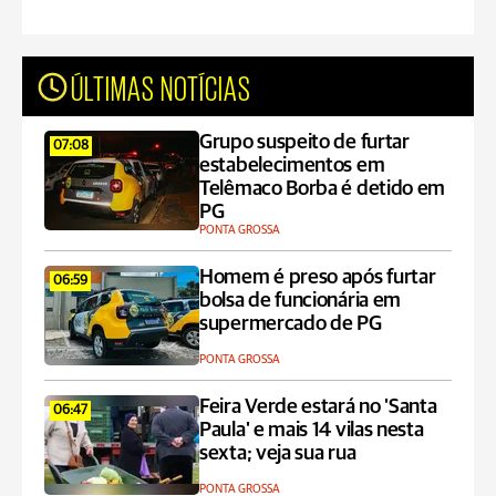
ÚLTIMAS NOTÍCIAS
Grupo suspeito de furtar
07:08
estabelecimentos em
Telêmaco Borba é detido em
PG
PONTA GROSSA
Homem é preso após furtar
06:59
bolsa de funcionária em
supermercado de PG
PONTA GROSSA
Feira Verde estará no 'Santa
06:47
Paula' e mais 14 vilas nesta
sexta; veja sua rua
PONTA GROSSA