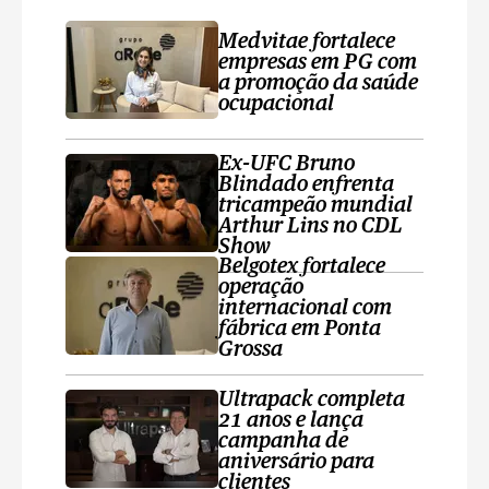
Medvitae fortalece
empresas em PG com
a promoção da saúde
ocupacional
Ex-UFC Bruno
Blindado enfrenta
tricampeão mundial
Arthur Lins no CDL
Show
Belgotex fortalece
operação
internacional com
fábrica em Ponta
Grossa
Ultrapack completa
21 anos e lança
campanha de
aniversário para
clientes