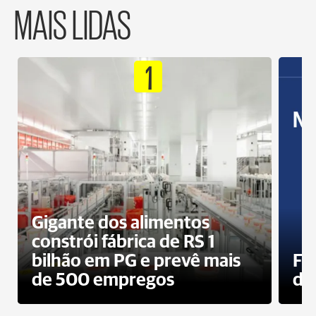
MAIS LIDAS
1
Gigante dos alimentos
constrói fábrica de RS 1
bilhão em PG e prevê mais
Fa
de 500 empregos
des