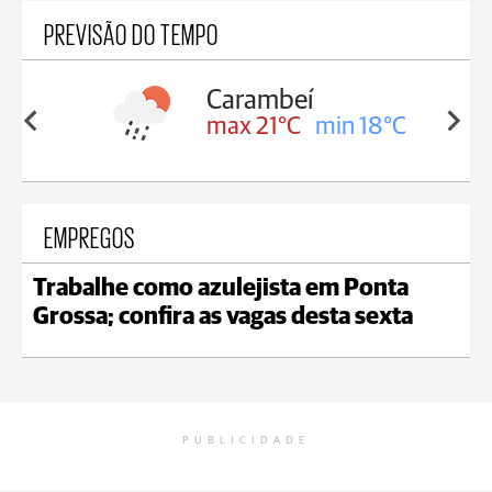
PREVISÃO DO TEMPO
Carambeí
in 18°C
max 21°C
min 18°C
EMPREGOS
Trabalhe como azulejista em Ponta
Grossa; confira as vagas desta sexta
PUBLICIDADE