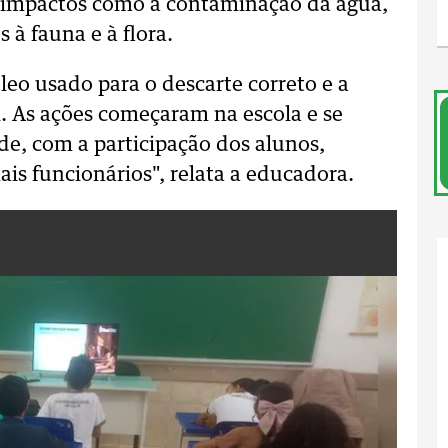
o impactos como a contaminação da água,
 à fauna e à flora.
eo usado para o descarte correto e a
l. As ações começaram na escola e se
e, com a participação dos alunos,
is funcionários", relata a educadora.