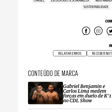
CARGILL
ESCOLA ODETTE SCARAMELLA
MEIO AMBIE
SUSTENTABILIDADE
COM
I
RELATAR ERROS
RECEBER NOT
CONTEÚDO DE MARCA
Gabriel Benjamin e
Carlos Lima medem
forças em duelo de K’1
no CDL Show