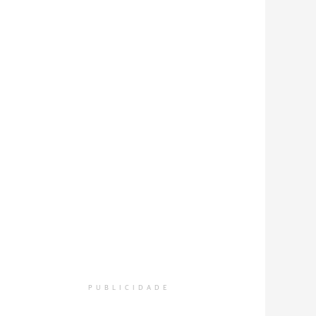
nfira a série de registros do amplo trabalho realizado pelos
PUBLICIDADE