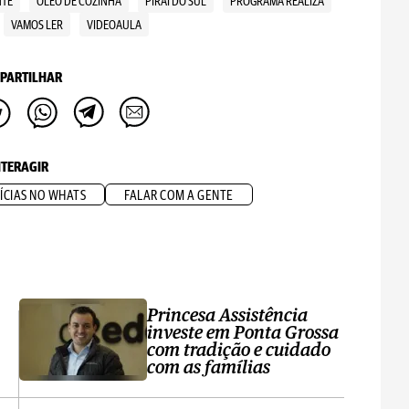
NTE
ÓLEO DE COZINHA
PIRAÍ DO SUL
PROGRAMA REALIZA
VAMOS LER
VIDEOAULA
PARTILHAR
NTERAGIR
ÍCIAS NO WHATS
FALAR COM A GENTE
Princesa Assistência
investe em Ponta Grossa
com tradição e cuidado
com as famílias