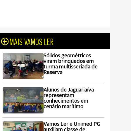
MAIS VAMOS LER
Sólidos geométricos
viram brinquedos em
turma multisseriada de
Reserva
Alunos de Jaguariaíva
representam
conhecimentos em
cenário marítimo
Vamos Ler e Unimed PG
auxiliam classe de