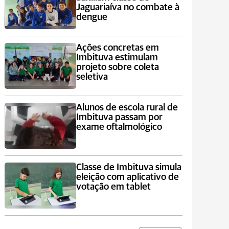
Jaguariaíva no combate à
dengue
Ações concretas em
Imbituva estimulam
projeto sobre coleta
seletiva
Alunos de escola rural de
Imbituva passam por
exame oftalmológico
Classe de Imbituva simula
eleição com aplicativo de
votação em tablet