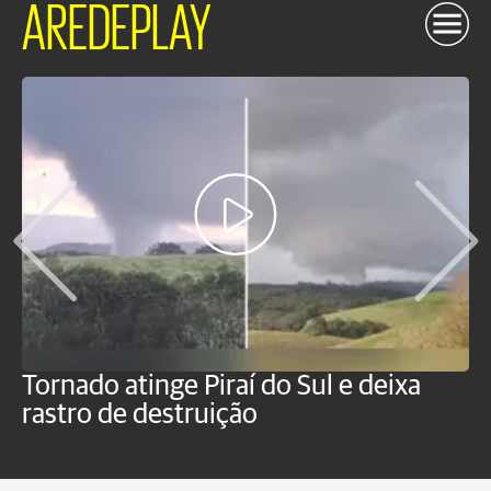
AREDEPLAY
Tornado atinge Piraí do Sul e deixa
H
rastro de destruição
C
m