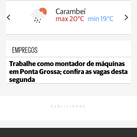
Carambeí
in 19°C
max 20°C
min 19°C
EMPREGOS
Trabalhe como montador de máquinas
em Ponta Grossa; confira as vagas desta
segunda
PUBLICIDADE