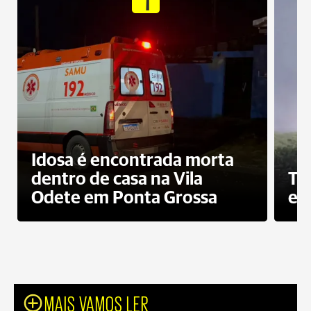
Idosa é encontrada morta
dentro de casa na Vila
To
Odete em Ponta Grossa
e 
MAIS VAMOS LER