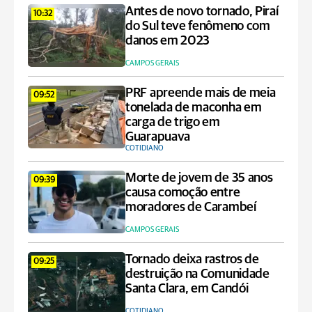
Antes de novo tornado, Piraí
10:32
do Sul teve fenômeno com
danos em 2023
CAMPOS GERAIS
PRF apreende mais de meia
09:52
tonelada de maconha em
carga de trigo em
Guarapuava
COTIDIANO
Morte de jovem de 35 anos
09:39
causa comoção entre
moradores de Carambeí
CAMPOS GERAIS
Tornado deixa rastros de
09:25
destruição na Comunidade
Santa Clara, em Candói
COTIDIANO