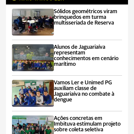
Sólidos geométricos viram
brinquedos em turma
multisseriada de Reserva
Alunos de Jaguariaíva
representam
conhecimentos em cenário
marítimo
Vamos Ler e Unimed PG
auxiliam classe de
Jaguariaíva no combate à
dengue
Ações concretas em
Imbituva estimulam projeto
sobre coleta seletiva