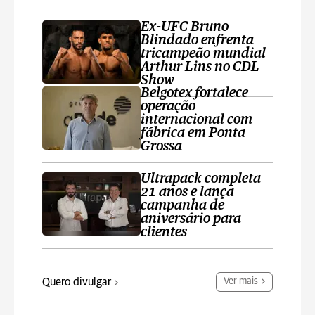
Ex-UFC Bruno
Blindado enfrenta
tricampeão mundial
Arthur Lins no CDL
Show
Belgotex fortalece
operação
internacional com
fábrica em Ponta
Grossa
Ultrapack completa
21 anos e lança
campanha de
aniversário para
clientes
Quero divulgar
Ver mais