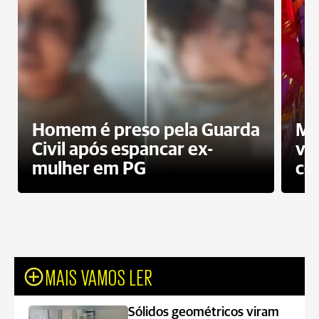
Homem é preso pela Guarda
Mo
Civil após espancar ex-
vo
mulher em PG
co
MAIS VAMOS LER
Sólidos geométricos viram