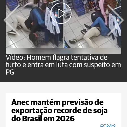
Vídeo: Homem flagra tentativa de
B
furto e entra em luta com suspeito em
j
PG
Anec mantém previsão de
exportação recorde de soja
do Brasil em 2026
COTIDIANO