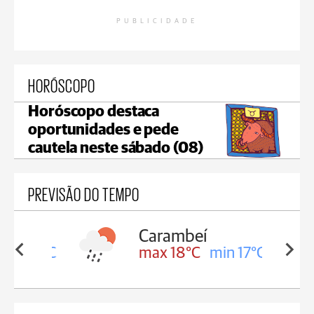
PUBLICIDADE
HORÓSCOPO
Horóscopo destaca
oportunidades e pede
cautela neste sábado (08)
PREVISÃO DO TEMPO
Carambeí
in 18°C
max 18°C
min 17°C