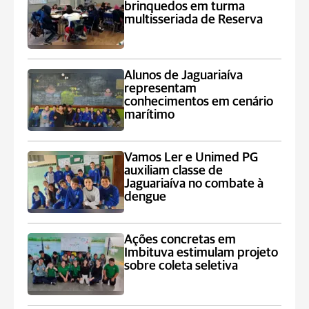
brinquedos em turma
multisseriada de Reserva
Alunos de Jaguariaíva
representam
conhecimentos em cenário
marítimo
Vamos Ler e Unimed PG
auxiliam classe de
Jaguariaíva no combate à
dengue
Ações concretas em
Imbituva estimulam projeto
sobre coleta seletiva