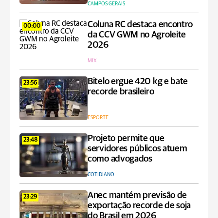
CAMPOS GERAIS
Coluna RC destaca encontro
00:00
da CCV GWM no Agroleite
2026
MIX
Bitelo ergue 420 kg e bate
23:56
recorde brasileiro
ESPORTE
Projeto permite que
23:48
servidores públicos atuem
como advogados
COTIDIANO
Anec mantém previsão de
23:29
exportação recorde de soja
do Brasil em 2026