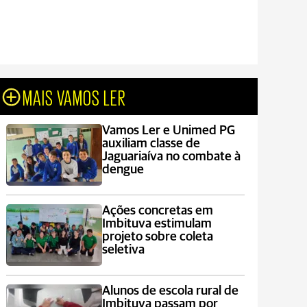
MAIS VAMOS LER
Vamos Ler e Unimed PG
auxiliam classe de
Jaguariaíva no combate à
dengue
Ações concretas em
Imbituva estimulam
projeto sobre coleta
seletiva
Alunos de escola rural de
Imbituva passam por