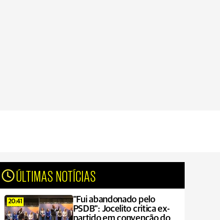
ÚLTIMAS NOTÍCIAS
"Fui abandonado pelo
20:41
PSDB": Jocelito critica ex-
partido em convenção do