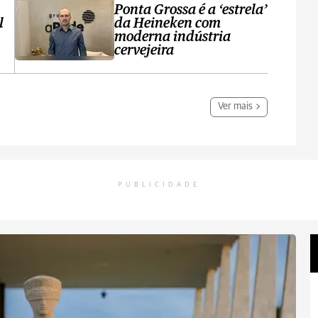
Ponta Grossa é a ‘estrela’
l
da Heineken com
moderna indústria
cervejeira
Ver mais
PUBLICIDADE