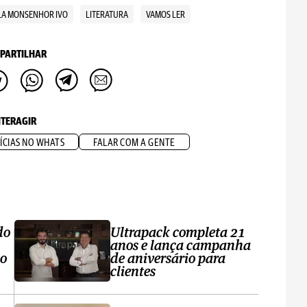
LA MONSENHOR IVO
LITERATURA
VAMOS LER
PARTILHAR
NTERAGIR
ÍCIAS NO WHATS
FALAR COM A GENTE
do
Ultrapack completa 21
anos e lança campanha
no
de aniversário para
clientes