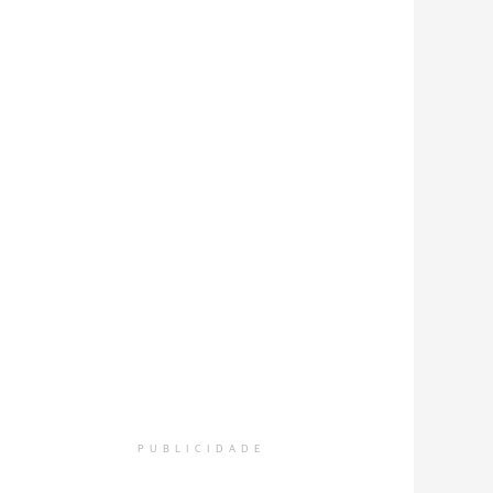
ucandos puderam realizar assertivas práticas sobre a temát
PUBLICIDADE