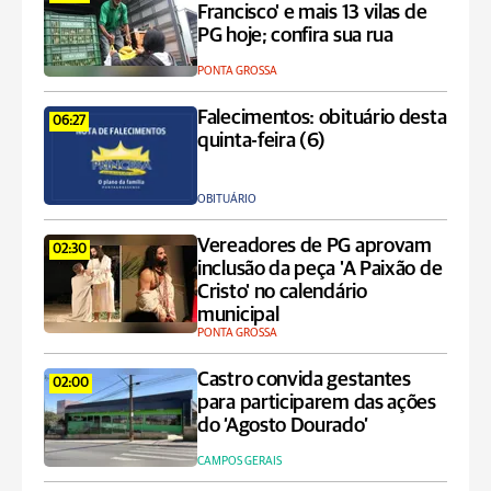
Francisco' e mais 13 vilas de
PG hoje; confira sua rua
PONTA GROSSA
Falecimentos: obituário desta
06:27
quinta-feira (6)
OBITUÁRIO
Vereadores de PG aprovam
02:30
inclusão da peça 'A Paixão de
Cristo' no calendário
municipal
PONTA GROSSA
Castro convida gestantes
02:00
para participarem das ações
do ‘Agosto Dourado’
CAMPOS GERAIS