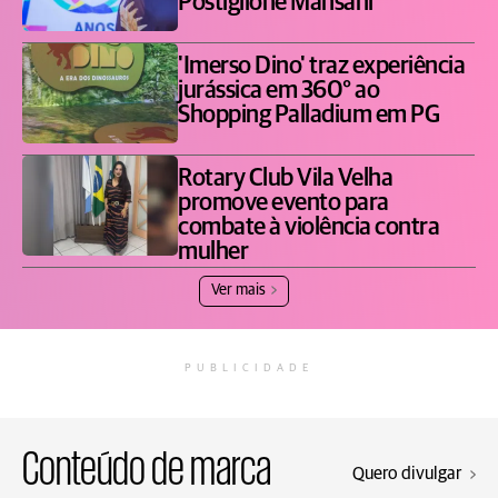
Postiglione Mansani
'Imerso Dino' traz experiência
jurássica em 360° ao
Shopping Palladium em PG
Rotary Club Vila Velha
promove evento para
combate à violência contra
mulher
Ver mais
PUBLICIDADE
Conteúdo de marca
Quero divulgar