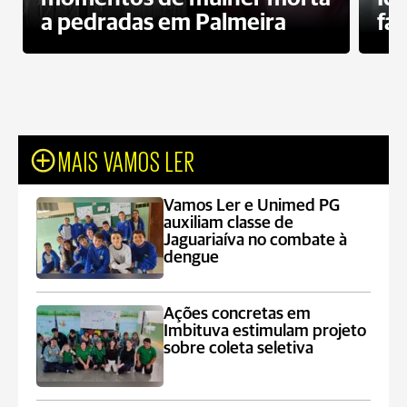
a pedradas em Palmeira
fa
MAIS VAMOS LER
Vamos Ler e Unimed PG
auxiliam classe de
Jaguariaíva no combate à
dengue
Ações concretas em
Imbituva estimulam projeto
sobre coleta seletiva