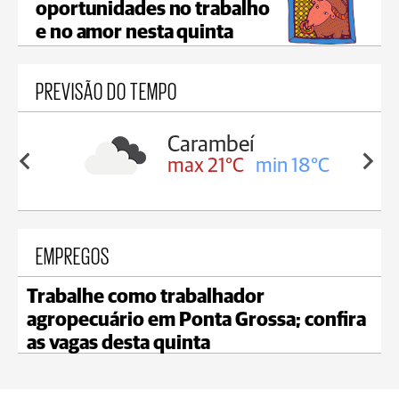
oportunidades no trabalho
e no amor nesta quinta
PREVISÃO DO TEMPO
Carambeí
in 19°C
max 21°C
min 18°C
EMPREGOS
Trabalhe como trabalhador
agropecuário em Ponta Grossa; confira
as vagas desta quinta