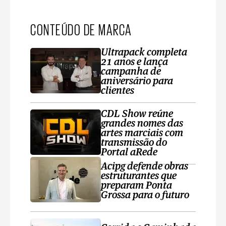
CONTEÚDO DE MARCA
Ultrapack completa
21 anos e lança
campanha de
aniversário para
clientes
CDL Show reúne
grandes nomes das
artes marciais com
transmissão do
Portal aRede
Acipg defende obras
estruturantes que
preparam Ponta
Grossa para o futuro