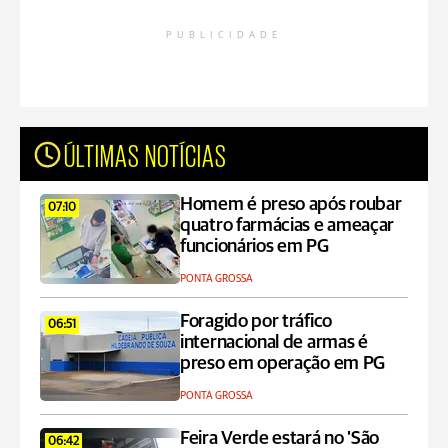
PUBLICIDADE
ÚLTIMAS NOTÍCIAS
Homem é preso após roubar
07:10
quatro farmácias e ameaçar
funcionários em PG
PONTA GROSSA
Foragido por tráfico
06:51
internacional de armas é
preso em operação em PG
PONTA GROSSA
Feira Verde estará no 'São
06:42