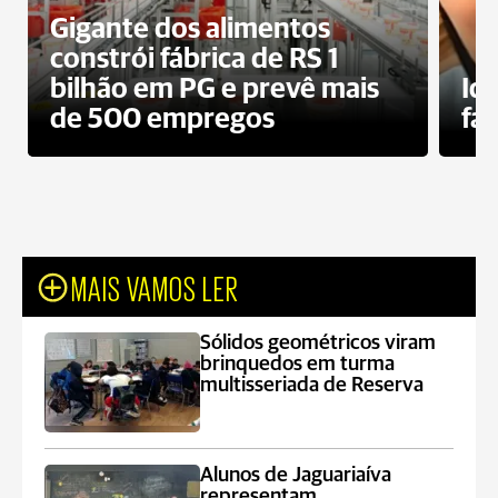
Gigante dos alimentos
constrói fábrica de RS 1
bilhão em PG e prevê mais
Id
de 500 empregos
fa
MAIS VAMOS LER
Sólidos geométricos viram
brinquedos em turma
multisseriada de Reserva
Alunos de Jaguariaíva
representam