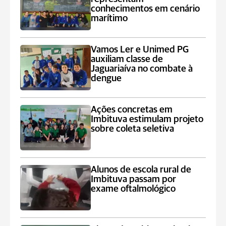
conhecimentos em cenário
marítimo
Vamos Ler e Unimed PG
auxiliam classe de
Jaguariaíva no combate à
dengue
Ações concretas em
Imbituva estimulam projeto
sobre coleta seletiva
Alunos de escola rural de
Imbituva passam por
exame oftalmológico