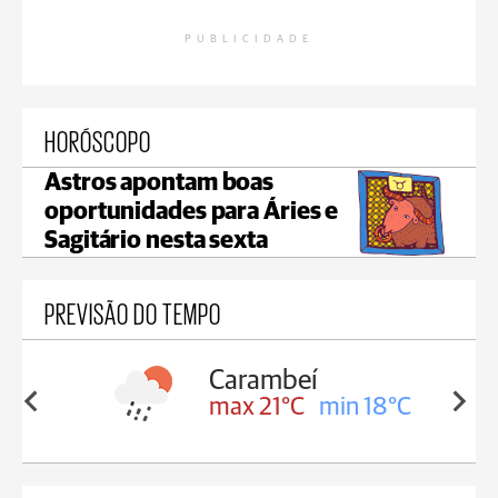
PUBLICIDADE
HORÓSCOPO
Astros apontam boas
oportunidades para Áries e
Sagitário nesta sexta
PREVISÃO DO TEMPO
beí
Jaguariaíva
°C
min 18°C
max 22°C
min 19°C