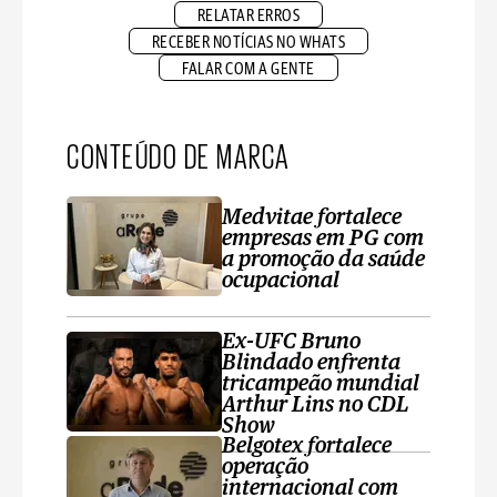
RELATAR ERROS
RECEBER NOTÍCIAS NO WHATS
FALAR COM A GENTE
CONTEÚDO DE MARCA
Medvitae fortalece
empresas em PG com
a promoção da saúde
ocupacional
Ex-UFC Bruno
Blindado enfrenta
tricampeão mundial
Arthur Lins no CDL
Show
Belgotex fortalece
operação
internacional com