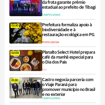
da frota garante prêmio
estadual ao prefeito de Tibagi
CAMPOS GERAIS
Prefeitura formaliza apoio à
02:30
biodiversidade e à
restauração ecológica em PG
PONTA GROSSA
Planalto Select Hotel prepara
02:00
café da manhã especial para
o Dia dos Pais
MIX
Castro negocia parceria com
01:30
o Viaje Paraná para
promover município no Brasil
e no exterior
CAMPOS GERAIS