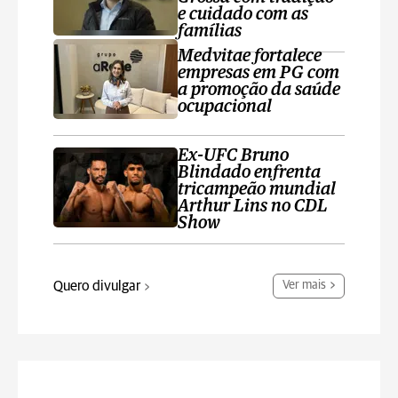
e cuidado com as
famílias
Medvitae fortalece
empresas em PG com
a promoção da saúde
ocupacional
Ex-UFC Bruno
Blindado enfrenta
tricampeão mundial
Arthur Lins no CDL
Show
Quero divulgar
Ver mais