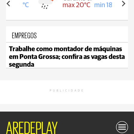
in 18°C
max 20°C
min 18°C
EMPREGOS
Trabalhe como montador de máquinas
em Ponta Grossa; confira as vagas desta
segunda
PUBLICIDADE
AREDEPLAY