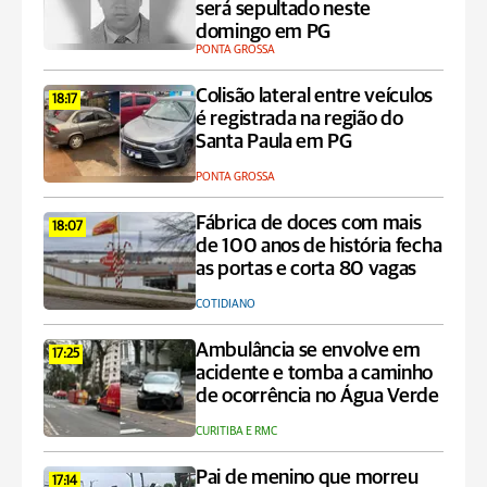
será sepultado neste
domingo em PG
PONTA GROSSA
Colisão lateral entre veículos
18:17
é registrada na região do
Santa Paula em PG
PONTA GROSSA
Fábrica de doces com mais
18:07
de 100 anos de história fecha
as portas e corta 80 vagas
COTIDIANO
Ambulância se envolve em
17:25
acidente e tomba a caminho
de ocorrência no Água Verde
CURITIBA E RMC
Pai de menino que morreu
17:14