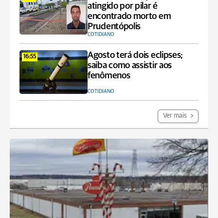
atingido por pilar é
encontrado morto em
Prudentópolis
COTIDIANO
Agosto terá dois eclipses;
16:55
saiba como assistir aos
fenômenos
COTIDIANO
Ver mais