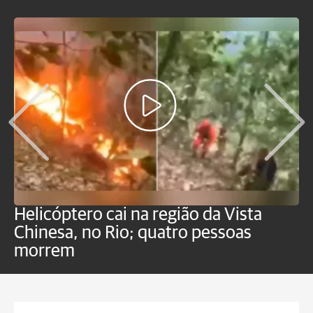
Helicóptero cai na região da Vista
C
Chinesa, no Rio; quatro pessoas
a
morrem
o