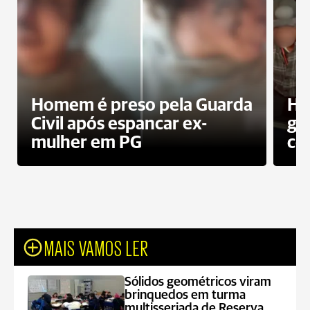
Homem é preso pela Guarda
Ho
Civil após espancar ex-
gr
mulher em PG
co
MAIS VAMOS LER
Sólidos geométricos viram
brinquedos em turma
multisseriada de Reserva