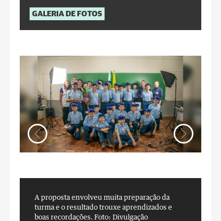
GALERIA DE FOTOS
A proposta envolveu muita preparação da
A
turma e o resultado trouxe aprendizados e
t
boas recordações.
Foto: Divulgação
b