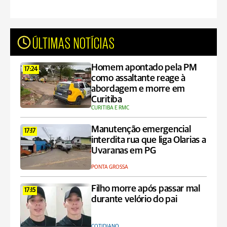
ÚLTIMAS NOTÍCIAS
Homem apontado pela PM
17:24
como assaltante reage à
abordagem e morre em
Curitiba
CURITIBA E RMC
Manutenção emergencial
17:17
interdita rua que liga Olarias a
Uvaranas em PG
PONTA GROSSA
Filho morre após passar mal
17:15
durante velório do pai
COTIDIANO