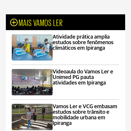
MAIS VAMOS LER
Atividade prática amplia
estudos sobre fenômenos
climáticos em Ipiranga
Videoaula do Vamos Ler e
Unimed PG pauta
atividades em Ipiranga
Vamos Ler e VCG embasam
estudos sobre trânsito e
mobilidade urbana em
Ipiranga