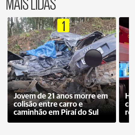
MAIS LIDAS
1
Jovem de 21 anos morre em
Ho
colisão entre carro e
ca
caminhão em Piraí do Sul
ro