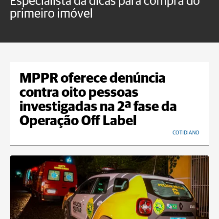
Especialista dá dicas para compra do
N
primeiro imóvel
t
MPPR oferece denúncia
contra oito pessoas
investigadas na 2ª fase da
Operação Off Label
COTIDIANO