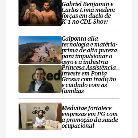
Gabriel Benjamin e
Carlos Lima medem
forças em duelo de
K’1 no CDL Show
Calponta alia
tecnologia e matéria-
prima de alta pureza
para impulsionar o
agro e a indústria
Princesa Assistência
investe em Ponta
Grossa com tradição
e cuidado com as
famílias
Medvitae fortalece
empresas em PG com
a promoção da saúde
ocupacional