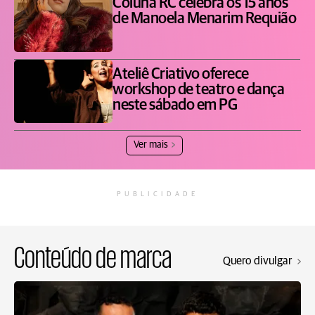
Coluna RC celebra os 15 anos
de Manoela Menarim Requião
Ateliê Criativo oferece
workshop de teatro e dança
neste sábado em PG
Ver mais
PUBLICIDADE
Conteúdo de marca
Quero divulgar