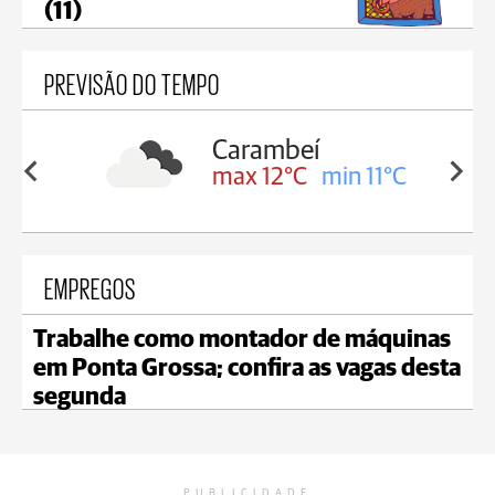
(11)
PREVISÃO DO TEMPO
Carambeí
Jaguariaív
max 12°C
min 11°C
max 17°C
m
EMPREGOS
Trabalhe como montador de máquinas
em Ponta Grossa; confira as vagas desta
segunda
PUBLICIDADE