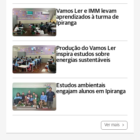
Vamos Ler e IMM levam
aprendizados à turma de
Ipiranga
Produção do Vamos Ler
inspira estudos sobre
energias sustentáveis
Estudos ambientais
engajam alunos em Ipiranga
Ver mais