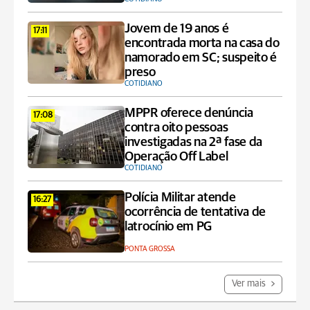
Jovem de 19 anos é
17:11
encontrada morta na casa do
namorado em SC; suspeito é
preso
COTIDIANO
MPPR oferece denúncia
17:08
contra oito pessoas
investigadas na 2ª fase da
Operação Off Label
COTIDIANO
Polícia Militar atende
16:27
ocorrência de tentativa de
latrocínio em PG
PONTA GROSSA
Ver mais