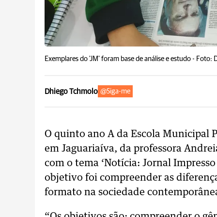
Exemplares do 'JM' foram base de análise e estudo -
Foto: 
Dhiego Tchmolo
@Siga-me
O quinto ano A da Escola Municipal P
em Jaguariaíva, da professora Andre
com o tema ‘Notícia: Jornal Impresso 
objetivo foi compreender as diferenç
formato na sociedade contemporâne
“Os objetivos são: compreender o gêne