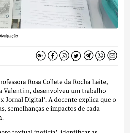
Divulgação
rofessora Rosa Collete da Rocha Leite,
ia Valentim, desenvolveu um trabalho
x Jornal Digital’. A docente explica que o
as, semelhanças e impactos de cada
a.
ro textual ‘notícia’, identificar as