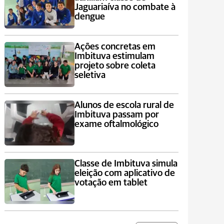
Jaguariaíva no combate à
dengue
Ações concretas em
Imbituva estimulam
projeto sobre coleta
seletiva
Alunos de escola rural de
Imbituva passam por
exame oftalmológico
Classe de Imbituva simula
eleição com aplicativo de
votação em tablet