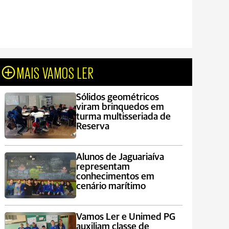
MAIS VAMOS LER
Sólidos geométricos
viram brinquedos em
turma multisseriada de
Reserva
Alunos de Jaguariaíva
representam
conhecimentos em
cenário marítimo
Vamos Ler e Unimed PG
auxiliam classe de