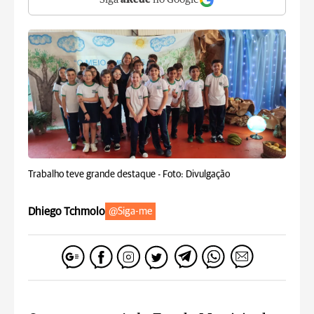
Siga
aRede
no Google
Trabalho teve grande destaque -
Foto: Divulgação
Dhiego Tchmolo
@Siga-me