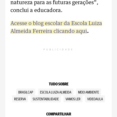
natureza para as futuras gerações”,
conclui a educadora.
Acesse o blog escolar da Escola Luiza
Almeida Ferreira clicando aqui
.
PUBLICIDADE
TUDO SOBRE
BRASILCAP
ESCOLA LUIZA ALMEIDA
MEIO AMBIENTE
RESERVA
SUSTENTABILIDADE
VAMOS LER
VIDEOAULA
COMPARTILHAR