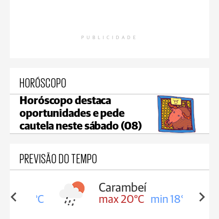
PUBLICIDADE
HORÓSCOPO
Horóscopo destaca
oportunidades e pede
cautela neste sábado (08)
PREVISÃO DO TEMPO
Carambeí
in 18°C
max 20°C
min 18°C