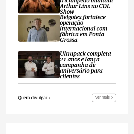
tricampeão mundial
Arthur Lins no CDL
Show
Belgotex fortalece
operação
internacional com
fábrica em Ponta
Grossa
Ultrapack completa
21 anos e lança
campanha de
aniversário para
clientes
Quero divulgar
Ver mais