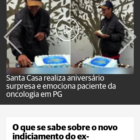
Santa Casa realiza aniversário
L
surpresa e emociona paciente da
m
oncologia em PG
G
O que se sabe sobre o novo
indiciamento do ex-