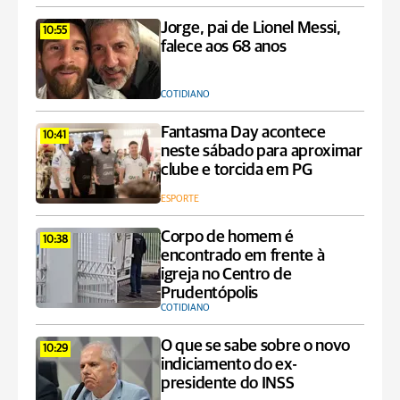
Jorge, pai de Lionel Messi,
10:55
falece aos 68 anos
COTIDIANO
Fantasma Day acontece
10:41
neste sábado para aproximar
clube e torcida em PG
ESPORTE
Corpo de homem é
10:38
encontrado em frente à
igreja no Centro de
Prudentópolis
COTIDIANO
O que se sabe sobre o novo
10:29
indiciamento do ex-
presidente do INSS