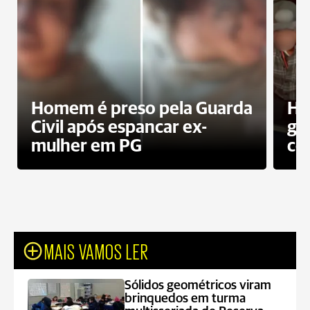
Homem é preso pela Guarda
Ho
Civil após espancar ex-
gr
mulher em PG
co
MAIS VAMOS LER
Sólidos geométricos viram
brinquedos em turma