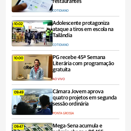
restaurantes
COTIDIANO
Adolescente protagoniza
10:02
ataque a tiros em escola na
Tailândia
COTIDIANO
PG recebe 45ª Semana
10:00
Literária com programação
gratuita
AO VIVO
Câmara Jovem aprova
09:49
quatro projetos em segunda
sessão ordinária
PONTA GROSSA
Mega-Sena acumula e
09:47