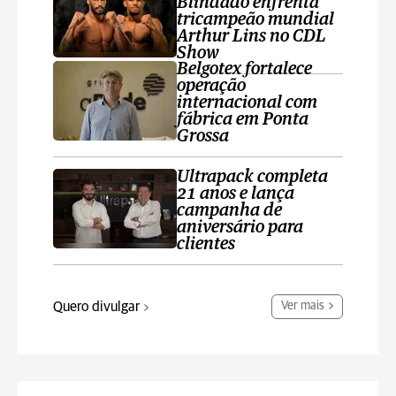
Blindado enfrenta
tricampeão mundial
Arthur Lins no CDL
Show
Belgotex fortalece
operação
internacional com
fábrica em Ponta
Grossa
Ultrapack completa
21 anos e lança
campanha de
aniversário para
clientes
Quero divulgar
Ver mais