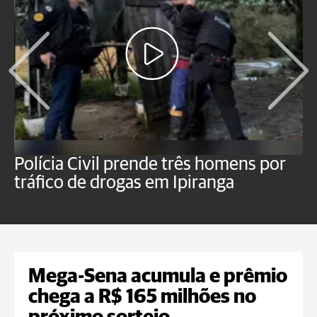
Polícia Civil prende três homens por
P
tráfico de drogas em Ipiranga
c
f
Mega-Sena acumula e prêmio
chega a R$ 165 milhões no