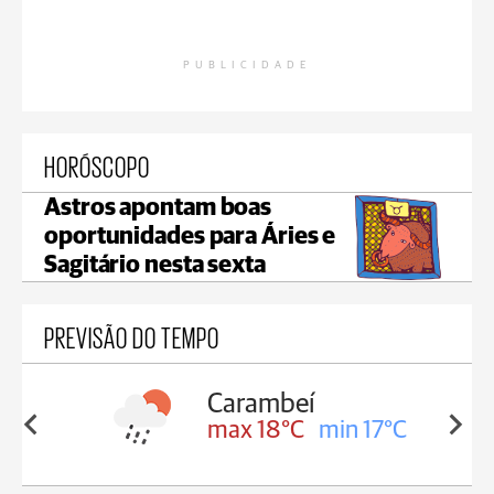
PUBLICIDADE
HORÓSCOPO
Astros apontam boas
oportunidades para Áries e
Sagitário nesta sexta
PREVISÃO DO TEMPO
ambeí
Jaguariaíva
 18°C
min 17°C
max 19°C
min 18°C