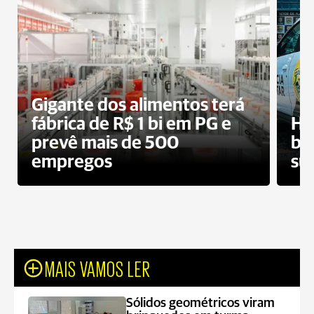
Gigante dos alimentos terá
fábrica de R$ 1 bi em PG e
Ho
prevê mais de 500
bo
empregos
su
MAIS VAMOS LER
Sólidos geométricos viram