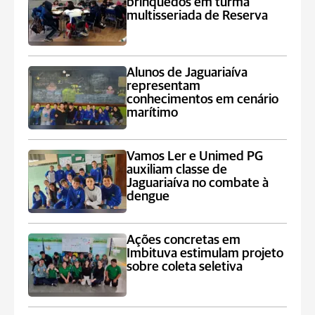
brinquedos em turma
multisseriada de Reserva
Alunos de Jaguariaíva
representam
conhecimentos em cenário
marítimo
Vamos Ler e Unimed PG
auxiliam classe de
Jaguariaíva no combate à
dengue
Ações concretas em
Imbituva estimulam projeto
sobre coleta seletiva