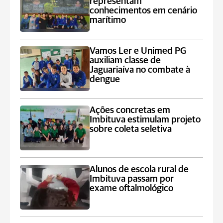
representam
conhecimentos em cenário
marítimo
Vamos Ler e Unimed PG
auxiliam classe de
Jaguariaíva no combate à
dengue
Ações concretas em
Imbituva estimulam projeto
sobre coleta seletiva
Alunos de escola rural de
Imbituva passam por
exame oftalmológico