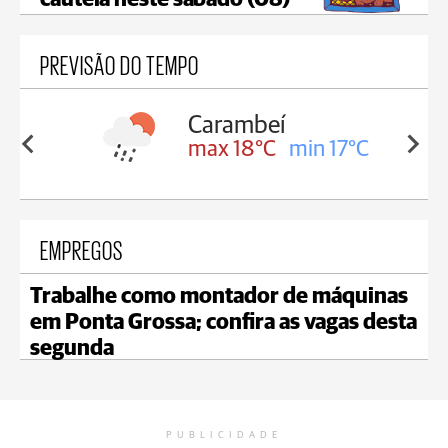
cautela neste sábado (08)
PREVISÃO DO TEMPO
Jaguariaíva
in 17°C
max 19°C
min 18°C
EMPREGOS
Trabalhe como montador de máquinas
em Ponta Grossa; confira as vagas desta
segunda
PUBLICIDADE