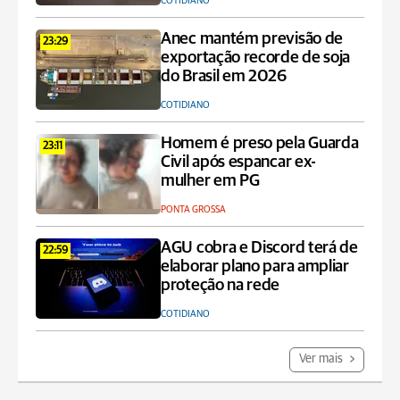
COTIDIANO
Anec mantém previsão de
23:29
exportação recorde de soja
do Brasil em 2026
COTIDIANO
Homem é preso pela Guarda
23:11
Civil após espancar ex-
mulher em PG
PONTA GROSSA
AGU cobra e Discord terá de
22:59
elaborar plano para ampliar
proteção na rede
COTIDIANO
Ver mais