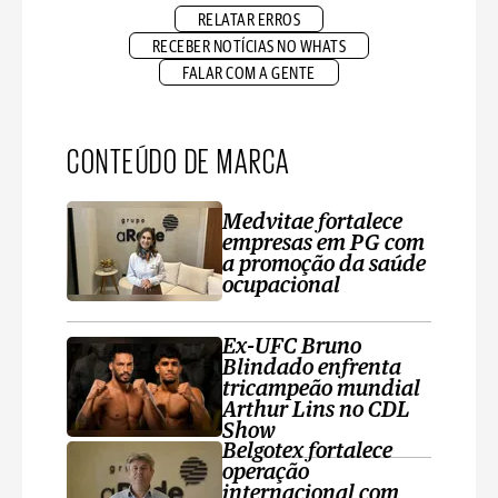
RELATAR ERROS
RECEBER NOTÍCIAS NO WHATS
FALAR COM A GENTE
CONTEÚDO DE MARCA
Medvitae fortalece
empresas em PG com
a promoção da saúde
ocupacional
Ex-UFC Bruno
Blindado enfrenta
tricampeão mundial
Arthur Lins no CDL
Show
Belgotex fortalece
operação
internacional com