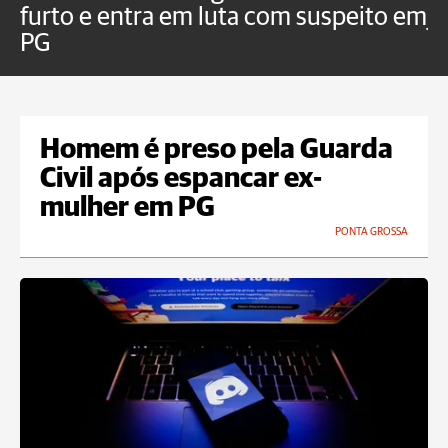
furto e entra em luta com suspeito em
j
PG
Homem é preso pela Guarda
Civil após espancar ex-
mulher em PG
PONTA GROSSA