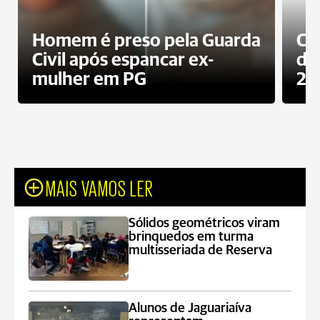
Homem é preso pela Guarda
Co
Civil após espancar ex-
da
mulher em PG
20
MAIS VAMOS LER
Sólidos geométricos viram
brinquedos em turma
multisseriada de Reserva
Alunos de Jaguariaíva