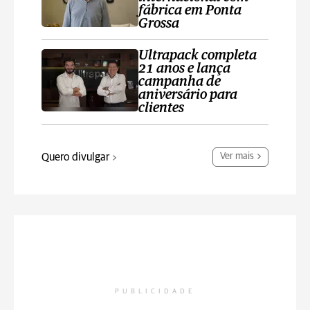
fábrica em Ponta
Grossa
Ultrapack completa
21 anos e lança
campanha de
aniversário para
clientes
Quero divulgar
Ver mais
PUBLICIDADE