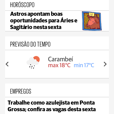
HORÓSCOPO
Astros apontam boas
oportunidades para Áries e
Sagitário nesta sexta
PREVISÃO DO TEMPO
Carambeí
in 18°C
max 18°C
min 17°C
EMPREGOS
Trabalhe como azulejista em Ponta
Grossa; confira as vagas desta sexta