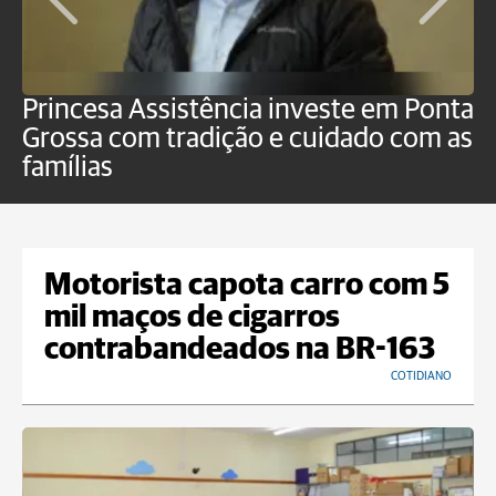
Princesa Assistência investe em Ponta
F
Grossa com tradição e cuidado com as
e
famílias
P
Motorista capota carro com 5
mil maços de cigarros
contrabandeados na BR-163
COTIDIANO