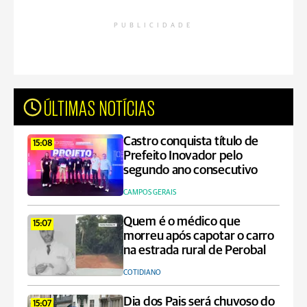
PUBLICIDADE
ÚLTIMAS NOTÍCIAS
Castro conquista título de
15:08
Prefeito Inovador pelo
segundo ano consecutivo
CAMPOS GERAIS
Quem é o médico que
15:07
morreu após capotar o carro
na estrada rural de Perobal
COTIDIANO
Dia dos Pais será chuvoso do
15:07