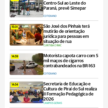
Centro-Sul ao Leste do
Paraná, prevê Simepar
COTIDIANO
São José dos Pinhais terá
15:01
mutirão de orientação
jurídica para pessoas em
situação de rua
CURITIBA E RMC
Motorista capota carro com 5
14:59
mil maços de cigarros
contrabandeados na BR-163
COTIDIANO
Secretaria de Educação e
14:54
Cultura de Piraí do Sul realiza
II Formação Pedagógica de
2026
CAMPOS GERAIS