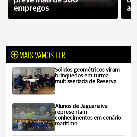
prevê mais de 500
ôn
empregos
ac
MAIS VAMOS LER
Sólidos geométricos viram
brinquedos em turma
multisseriada de Reserva
Alunos de Jaguariaíva
representam
conhecimentos em cenário
marítimo