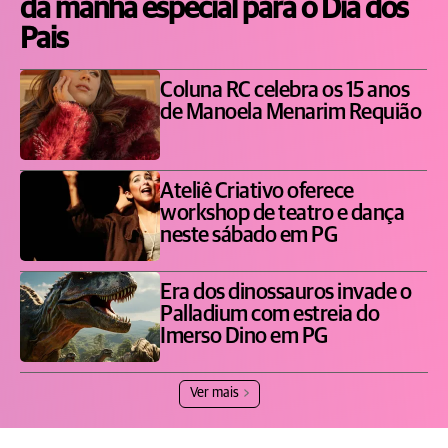
da manhã especial para o Dia dos
Pais
Coluna RC celebra os 15 anos
de Manoela Menarim Requião
Ateliê Criativo oferece
workshop de teatro e dança
neste sábado em PG
Era dos dinossauros invade o
Palladium com estreia do
Imerso Dino em PG
Ver mais