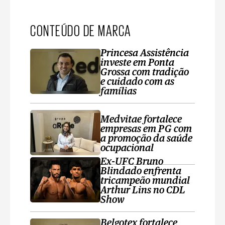
CONTEÚDO DE MARCA
Princesa Assistência
investe em Ponta
Grossa com tradição
e cuidado com as
famílias
Medvitae fortalece
empresas em PG com
a promoção da saúde
ocupacional
Ex-UFC Bruno
Blindado enfrenta
tricampeão mundial
Arthur Lins no CDL
Show
Belgotex fortalece