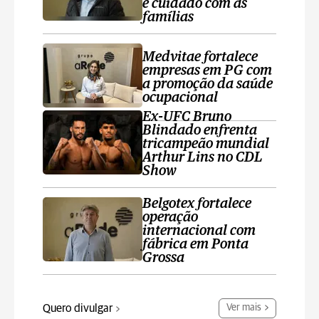
e cuidado com as
famílias
Medvitae fortalece
empresas em PG com
a promoção da saúde
ocupacional
Ex-UFC Bruno
Blindado enfrenta
tricampeão mundial
Arthur Lins no CDL
Show
Belgotex fortalece
operação
internacional com
fábrica em Ponta
Grossa
Quero divulgar
Ver mais