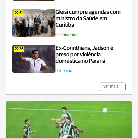
Gleisi cumpre agendas com
22:51
ministro da Saúde em
Curitiba
CURITIBA E RMC
Ex-Corinthians, Jadson é
22:36
preso por violência
doméstica no Paraná
COTIDIANO
Ver mais