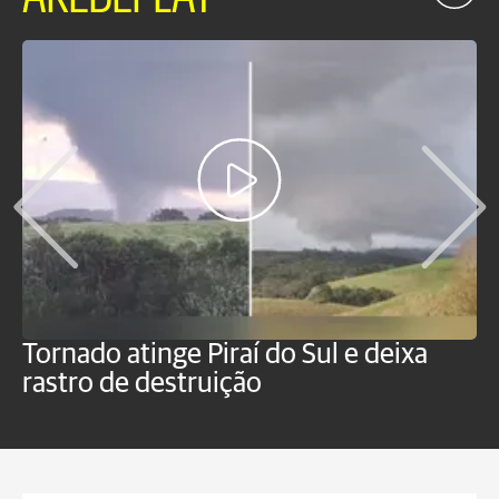
Tornado atinge Piraí do Sul e deixa
H
rastro de destruição
C
m