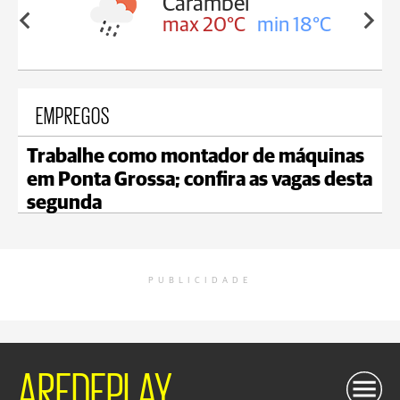
arambeí
Jaguariaíva
x 20°C
min 18°C
max 20°C
min 18
EMPREGOS
Trabalhe como montador de máquinas
em Ponta Grossa; confira as vagas desta
segunda
PUBLICIDADE
AREDEPLAY