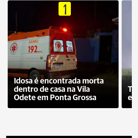
1
Idosa é encontrada morta
dentro de casa na Vila
To
Odete em Ponta Grossa
e 