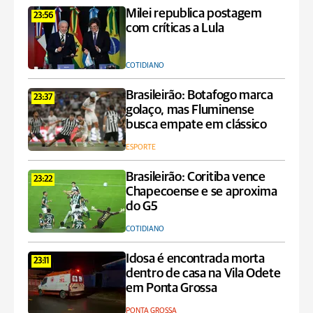
Milei republica postagem
23:56
com críticas a Lula
COTIDIANO
Brasileirão: Botafogo marca
23:37
golaço, mas Fluminense
busca empate em clássico
ESPORTE
Brasileirão: Coritiba vence
23:22
Chapecoense e se aproxima
do G5
COTIDIANO
Idosa é encontrada morta
23:11
dentro de casa na Vila Odete
em Ponta Grossa
PONTA GROSSA