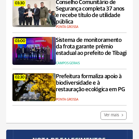
Conselho Comunitário de
03:30
Segurança completa 37 anos
e recebe título de utilidade
pública
PONTA GROSSA
Sistema de monitoramento
03:00
da frota garante prêmio
estadual ao prefeito de Tibagi
CAMPOS GERAIS
Prefeitura formaliza apoio à
02:30
biodiversidade e à
restauração ecológica em PG
PONTA GROSSA
Ver mais