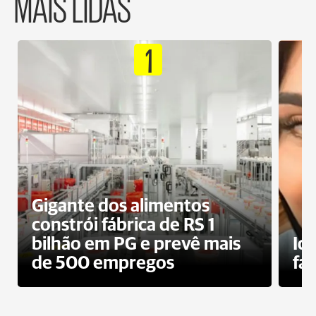
MAIS LIDAS
1
Gigante dos alimentos
constrói fábrica de RS 1
bilhão em PG e prevê mais
Id
de 500 empregos
fa