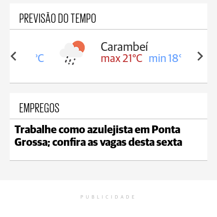
PREVISÃO DO TEMPO
Carambeí
in 18°C
max 21°C
min 18°C
EMPREGOS
Trabalhe como azulejista em Ponta
Grossa; confira as vagas desta sexta
PUBLICIDADE