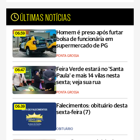
ÚLTIMAS NOTÍCIAS
Homem é preso após furtar
06:59
bolsa de funcionária em
supermercado de PG
PONTA GROSSA
Feira Verde estará no 'Santa
06:47
Paula' e mais 14 vilas nesta
sexta; veja sua rua
PONTA GROSSA
Falecimentos: obituário desta
06:39
sexta-feira (7)
OBITUÁRIO