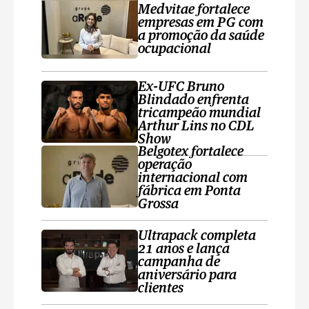
Medvitae fortalece
empresas em PG com
a promoção da saúde
ocupacional
Ex-UFC Bruno
Blindado enfrenta
tricampeão mundial
Arthur Lins no CDL
Show
Belgotex fortalece
operação
internacional com
fábrica em Ponta
Grossa
Ultrapack completa
21 anos e lança
campanha de
aniversário para
clientes