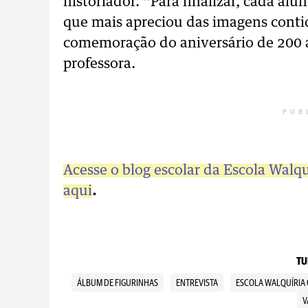
historiador. “Para finalizar, cada al
que mais apreciou das imagens conti
comemoração do aniversário de 200 a
professora.
PUB
Acesse o blog escolar da Escola Walqu
aqui
.
TU
ÁLBUM DE FIGURINHAS
ENTREVISTA
ESCOLA WALQUÍRIA 
V