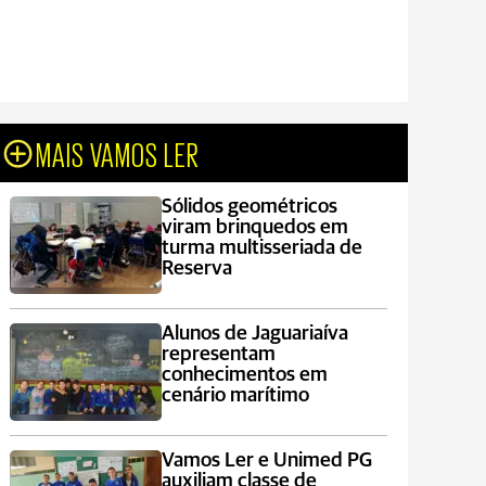
MAIS VAMOS LER
Sólidos geométricos
viram brinquedos em
turma multisseriada de
Reserva
Alunos de Jaguariaíva
representam
conhecimentos em
cenário marítimo
Vamos Ler e Unimed PG
auxiliam classe de