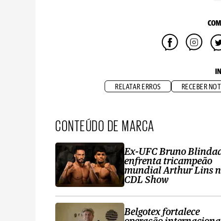
COM
I
RELATAR ERROS
RECEBER NOT
CONTEÚDO DE MARCA
Ex-UFC Bruno Blinda
enfrenta tricampeão
mundial Arthur Lins 
CDL Show
Belgotex fortalece