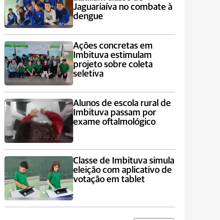
Jaguariaíva no combate à
dengue
Ações concretas em
Imbituva estimulam
projeto sobre coleta
seletiva
Alunos de escola rural de
Imbituva passam por
exame oftalmológico
Classe de Imbituva simula
eleição com aplicativo de
votação em tablet