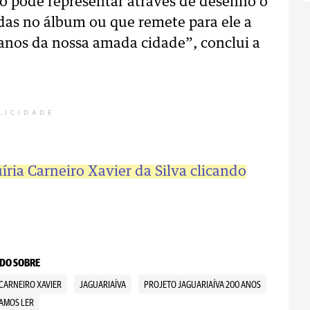
uno pôde representar através de desenho o
das no álbum ou que remete para ele a
nos da nossa amada cidade”, conclui a
LICIDADE
íria Carneiro Xavier da Silva clicando
DO SOBRE
CARNEIRO XAVIER
JAGUARIAÍVA
PROJETO JAGUARIAÍVA 200 ANOS
AMOS LER