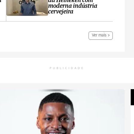
l
da Heineken com
moderna indústria
cervejeira
Ver mais
PUBLICIDADE