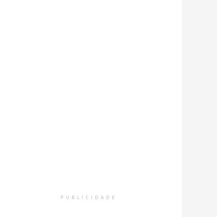
terial foi um dos especiais lançado pelo projeto do Vamos L
to: Divulgação
PUBLICIDADE