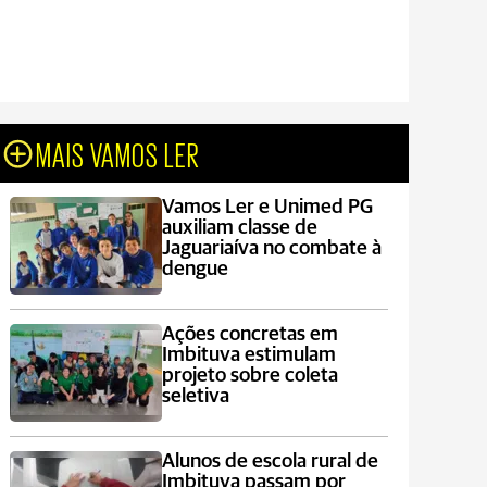
MAIS VAMOS LER
Vamos Ler e Unimed PG
auxiliam classe de
Jaguariaíva no combate à
dengue
Ações concretas em
Imbituva estimulam
projeto sobre coleta
seletiva
Alunos de escola rural de
Imbituva passam por