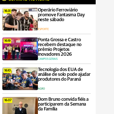
Operário Ferroviário
16:31
promove Fantasma Day
neste sábado
ESPORTE
Ponta Grossa e Castro
16:19
recebem destaque no
prêmio Projetos
Inovadores 2026
CAMPOS GERAIS
Tecnologia dos EUA de
16:10
análise de solo pode ajudar
produtores do Paraná
AGRO
Dom Bruno convida fiéis a
16:07
participarem da Semana
da Família