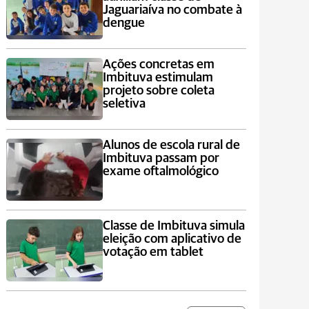
Jaguariaíva no combate à
dengue
Ações concretas em
Imbituva estimulam
projeto sobre coleta
seletiva
Alunos de escola rural de
Imbituva passam por
exame oftalmológico
Classe de Imbituva simula
eleição com aplicativo de
votação em tablet