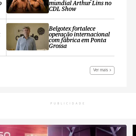
o
mundial Arthur Lins no
CDL Show
Belgotex fortalece
a
operação internacional
com fábrica em Ponta
Grossa
Ver mais
PUBLICIDADE