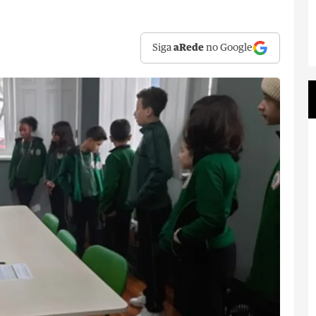
Siga
aRede
no Google