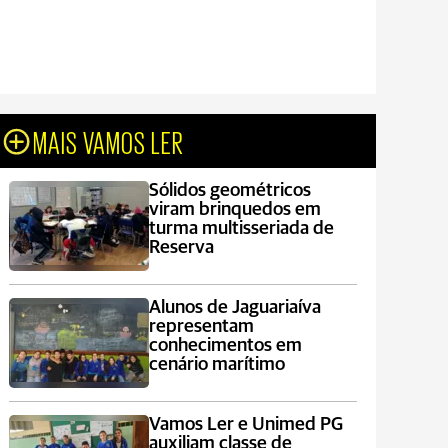
MAIS VAMOS LER
Sólidos geométricos
viram brinquedos em
turma multisseriada de
Reserva
Alunos de Jaguariaíva
representam
conhecimentos em
cenário marítimo
Vamos Ler e Unimed PG
auxiliam classe de