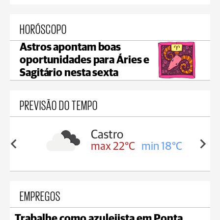
HORÓSCOPO
Astros apontam boas
oportunidades para Áries e
Sagitário nesta sexta
PREVISÃO DO TEMPO
sa
Castro
in 18°C
max 22°C
min 18°C
EMPREGOS
Trabalhe como azulejista em Ponta