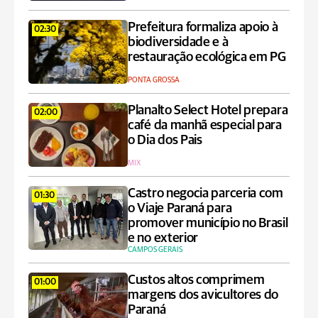
Prefeitura formaliza apoio à
02:30
biodiversidade e à
restauração ecológica em PG
PONTA GROSSA
Planalto Select Hotel prepara
02:00
café da manhã especial para
o Dia dos Pais
MIX
Castro negocia parceria com
01:30
o Viaje Paraná para
promover município no Brasil
e no exterior
CAMPOS GERAIS
Custos altos comprimem
01:00
margens dos avicultores do
Paraná