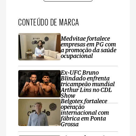
CONTEÚDO DE MARCA
Medvitae fortalece
empresas em PG com
a promoção da saúde
ocupacional
Ex-UFC Bruno
Blindado enfrenta
tricampeão mundial
Arthur Lins no CDL
Show
Belgotex fortalece
operação
internacional com
fábrica em Ponta
Grossa