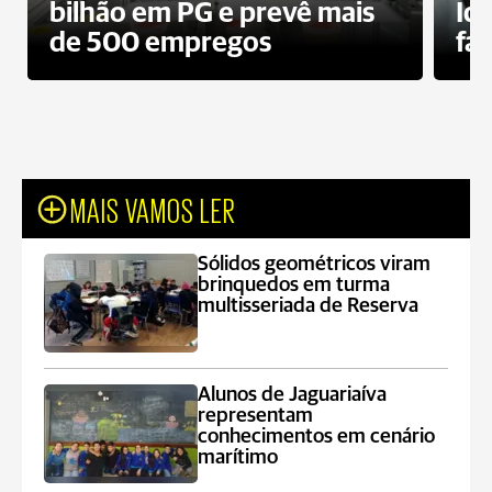
bilhão em PG e prevê mais
Id
de 500 empregos
fa
MAIS VAMOS LER
Sólidos geométricos viram
brinquedos em turma
multisseriada de Reserva
Alunos de Jaguariaíva
representam
conhecimentos em cenário
marítimo